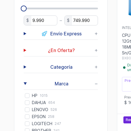
–
$
$
INTE
+
Envío Express
CPU 
12Gt
18M
+
¿En Oferta?
Sn/G
BX80
Di
+
Categoría
u
Pre
−
Marca
HP
1015
Pre
$ 1
DAHUA
654
LENOVO
526
EPSON
258
Re
LOGITECH
247
BROTHER
241