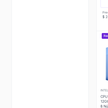
Pre
$ 2
Re
INTE
CPU 
12Gt
8 Nú