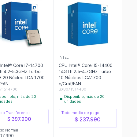
L
INTEL
Intel® Core I7-14700
CPU Intel® Corel I5-14400
h 4.2-5.3GHz Turbo
14GTh 2.5-4.7GHz Turbo
 20 Núcleo LGA 1700
10 Núcleos LGA1700
/FAN
c/Gráf/FAN
71514700
BX8071514400
sponible, más de 20
Disponible, más de 20
idades
unidades
cio Transferencia
Todo medio de pago
$ 397.900
$ 237.990
cio Normal
07.990