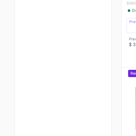
BX80
Di
Pre
Pre
$ 3
Re