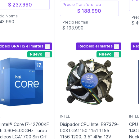
$ 237.990
Precio Transferencia
$ 188.990
cio Normal
Pre
43.990
Precio Normal
$ 4
$ 193.990
cíbelo
GRATIS
el martes
Recíbelo
el martes
Re
Nuevo
Nuevo
L
INTEL
INTE
Intel® Core I7-12700KF
Disipador CPU Intel E97379-
CPU 
h 3.60-5.00GHz Turbo
003 LGA1150 1151 1155
14Gt
cleos LGA1700 Sin Grf
1156 1200, 3.5" 4Pin 12V
Nucl