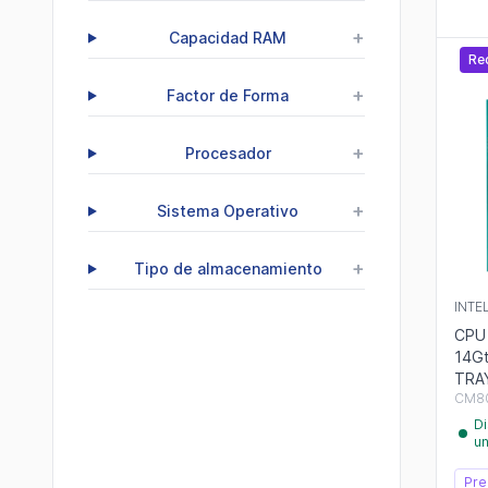
+
Capacidad RAM
Re
+
Factor de Forma
+
Procesador
+
Sistema Operativo
+
Tipo de almacenamiento
INTE
CPU 
14Gt
TRAY
CM80
Di
u
Pre