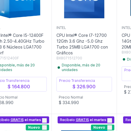
L
INTEL
INTE
Intel® Core I5-12400F
CPU Intel® Core I7-12700
CPU 
h 2.50-4.40GHz Turbo
12Gth 3.6 Ghz -5.0 Ghz
14Gt
B 6 Núcleos LGA1700
Turbo 25MB LGA1700 con
20MB
BX80
rf
Gráficos
71512400F
BX8071512700
Di
sponible, más de 20
Disponible, más de 20
nidades
unidades
Pre
cio Transferencia
Precio Transferencia
$ 164.800
$ 326.900
Pre
$ 2
cio Normal
Precio Normal
68.990
$ 334.990
cíbelo
GRATIS
el martes
Recíbelo
GRATIS
el martes
Re
Nuevo
Nuevo