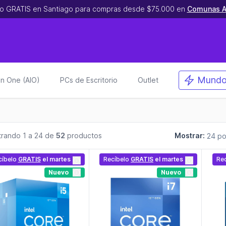
o GRATIS en Santiago para compras desde $75.000 en
Comunas A
Mundo
 in One (AIO)
PCs de Escritorio
Outlet
rando 1 a 24 de
52
productos
Mostrar:
cíbelo
GRATIS
el martes
Recíbelo
GRATIS
el martes
Re
Nuevo
Nuevo