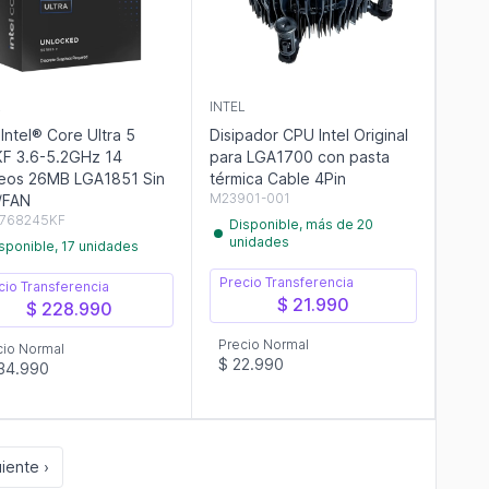
L
INTEL
Intel® Core Ultra 5
Disipador CPU Intel Original
F 3.6-5.2GHz 14
para LGA1700 con pasta
eos 26MB LGA1851 Sin
térmica Cable 4Pin
M23901-001
/FAN
768245KF
Disponible, más de 20
unidades
sponible, 17 unidades
Precio Transferencia
cio Transferencia
$ 21.990
$ 228.990
Precio Normal
cio Normal
$ 22.990
34.990
iente ›