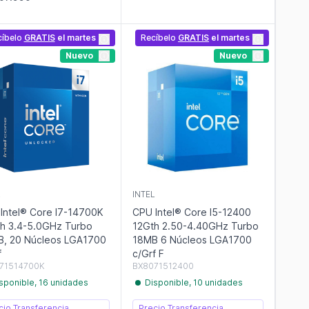
cíbelo
GRATIS
el martes
Recíbelo
GRATIS
el martes
Nuevo
Nuevo
L
INTEL
Intel® Core I7-14700K
CPU Intel® Core I5-12400
h 3.4-5.0GHz Turbo
12Gth 2.50-4.40GHz Turbo
, 20 Núcleos LGA1700
18MB 6 Núcleos LGA1700
f
c/Grf F
71514700K
BX8071512400
sponible, 16 unidades
Disponible, 10 unidades
cio Transferencia
Precio Transferencia