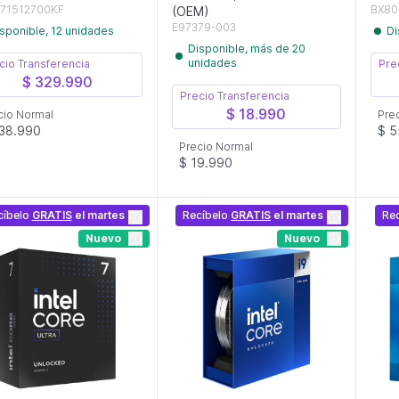
71512700KF
BX80
(OEM)
E97379-003
sponible, 12 unidades
Di
Disponible, más de 20
unidades
cio Transferencia
Pre
$ 329.990
Precio Transferencia
$ 18.990
cio Normal
Pre
38.990
$ 5
Precio Normal
$ 19.990
cíbelo
GRATIS
el martes
Recíbelo
GRATIS
el martes
Re
Nuevo
Nuevo