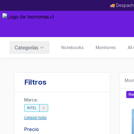
🚚 Despach
Categorías
Notebooks
Monitores
All
Filtros
Most
Re
Marca:
INTEL
Limpiar todo
Precio