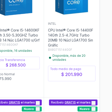
L
INTEL
Intel® Core I5-14600KF
CPU Intel® Core I5-14400F
h 3.50-5.30GHZ Turbo
14Gth 2.5-4.7GHz Turbo
 14 Núc LGA1700 s/Grf
20MB 10 Núcl LGA1700 Sin
71514600KF
Gráfic
BX8071514400F
sponible, 16 unidades
Disponible, más de 20
unidades
cio Transferencia
$ 268.500
Todo medio de pago
$ 201.990
cio Normal
75.990
cíbelo
GRATIS
el martes
Recíbelo
GRATIS
el martes
Nuevo
Nuevo