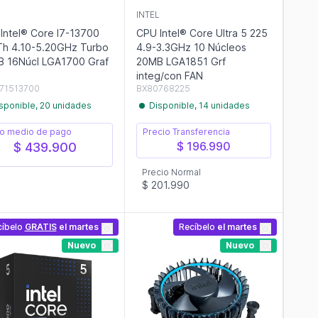
L
INTEL
Intel® Core I7-13700
CPU Intel® Core Ultra 5 225
h 4.10-5.20GHz Turbo
4.9-3.3GHz 10 Núcleos
 16Núcl LGA1700 Graf
20MB LGA1851 Grf
integ/con FAN
71513700
BX80768225
sponible, 20 unidades
Disponible, 14 unidades
o medio de pago
Precio Transferencia
$ 196.990
$ 439.900
Precio Normal
$ 201.990
cíbelo
GRATIS
el martes
Recíbelo
el martes
Nuevo
Nuevo