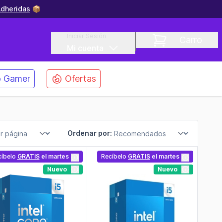
dheridas
📦
Iniciar Sesión
Carro
Mi cuenta
 Gamer
Ofertas
Ordenar por:
cíbelo
GRATIS
el martes
Recíbelo
GRATIS
el martes
Nuevo
Nuevo