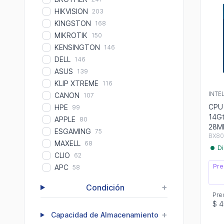
HIKVISION
203
KINGSTON
168
MIKROTIK
150
KENSINGTON
146
DELL
146
ASUS
139
KLIP XTREME
116
INTE
CANON
107
CPU 
HPE
99
14Gt
APPLE
80
28M
ESGAMING
75
BX80
MAXELL
68
Di
CLIO
62
Pre
APC
58
+
Condición
Pre
$ 4
+
Capacidad de Almacenamiento