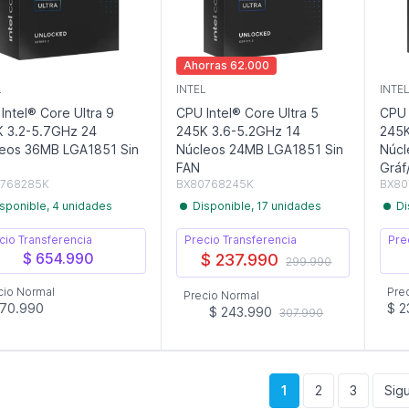
Ahorras 62.000
L
INTEL
INTE
Intel® Core Ultra 9
CPU Intel® Core Ultra 5
CPU 
 3.2-5.7GHz 24
245K 3.6-5.2GHz 14
245K
eos 36MB LGA1851 Sin
Núcleos 24MB LGA1851 Sin
Núcl
FAN
Gráf
768285K
BX80768245K
BX80
sponible, 4 unidades
Disponible, 17 unidades
Di
cio Transferencia
Precio Transferencia
Pre
$ 654.990
$ 237.990
299.990
cio Normal
Pre
Precio Normal
670.990
$ 2
$ 243.990
307.990
1
2
3
Sigu