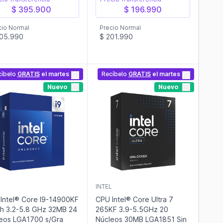
$ 395.900
$ 196.990
cio Normal
Precio Normal
05.990
$ 201.990
cíbelo
GRATIS
el martes
Recíbelo
GRATIS
el martes
Nuevo
Nuevo
L
INTEL
Intel® Core I9-14900KF
CPU Intel® Core Ultra 7
h 3.2-5.8 GHz 32MB 24
265KF 3.9-5.5GHz 20
eos LGA1700 s/Gra
Núcleos 30MB LGA1851 Sin