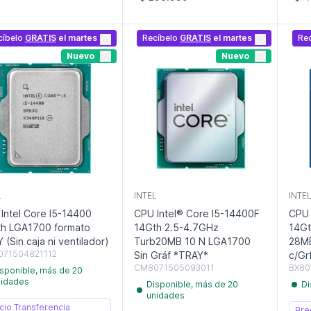
cíbelo
GRATIS
el martes
Recíbelo
GRATIS
el martes
Re
Nuevo
Nuevo
L
INTEL
INTE
Intel Core I5-14400
CPU Intel® Core I5-14400F
CPU 
h LGA1700 formato
14Gth 2.5-4.7GHz
14Gt
 (Sin caja ni ventilador)
Turb20MB 10 N LGA1700
28MB
71504821112
Sin Gráf *TRAY*
c/Gr
CM8071505093011
BX80
sponible, más de 20
nidades
Disponible, más de 20
Di
unidades
cio Transferencia
Pre