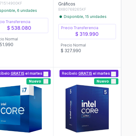
71514900KF
Gráficos
BX80768265KF
sponible, 6 unidades
Disponible, 15 unidades
cio Transferencia
$ 538.080
Precio Transferencia
$ 319.990
cio Normal
51.990
Precio Normal
$ 327.990
cíbelo
GRATIS
el martes
Recíbelo
GRATIS
el martes
Nuevo
Nuevo