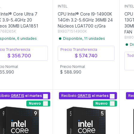
L
INTEL
INTE
Intel® Core Ultra 7
CPU Intel® Core I9-14900K
CPU 
 3.9-5.4GHz 20
14Gth 3.2-5.6GHz 36MB 24
13GT
leos 30MB LGA1851
Núcleos LGA1700 c/Gra
30MB
768265K
BX8071514900K
FAN
BX80
sponible, 6 unidades
Disponible, 11 unidades
Di
cio Transferencia
Precio Transferencia
$ 356.700
$ 574.740
Tod
cio Normal
Precio Normal
365.990
$ 588.990
cíbelo
GRATIS
el martes
Recíbelo
GRATIS
el martes
Re
Nuevo
Nuevo