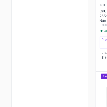
INTE
CPU 
265K
Núc
BX80
Di
Pre
Pre
$ 
Re