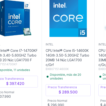
L
INTEL
INTE
Intel® Core I7-14700KF
CPU Intel® Core I5-14600K
CPU 
h 3.40-5.60GHZ Turbo
14Gth 3.50-5.30GHZ Turbo
14Gt
B 20 Núc LGA1700 F
20MB 14 Núc LGA1700
33MB
71514700KF
c/Grf
c/Gr
BX8071514600K
BX80
sponible, 11 unidades
Disponible, más de 20
Di
unidades
un
cio Transferencia
$ 397.420
Precio Transferencia
Pre
$ 289.500
cio Normal
07.990
Precio Normal
Pre
$ 296.990
$ 4