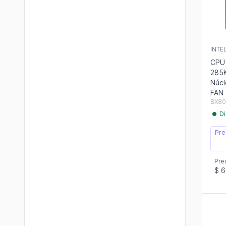
INTE
CPU 
285K
Núcl
FAN
BX80
Di
Pre
Pre
$ 