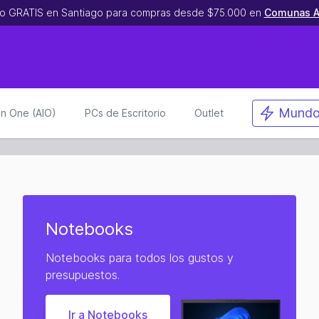
o GRATIS en Santiago para compras desde $75.000 en
Comunas A
Mundo
 in One (AIO)
PCs de Escritorio
Outlet
Notebooks
Notebooks para todos los gustos y
presupuestos.
Ir a Notebooks