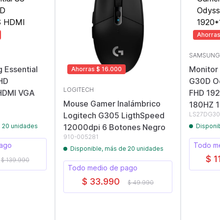
Ahorras
SAMSUNG
 Essential
Monitor
Ahorras $ 16.000
HD
G30D Od
LOGITECH
HDMI VGA
FHD 19
Mouse Gamer Inalámbrico
180HZ 
Logitech G305 LigthSpeed
LS27DG30
e 20 unidades
12000dpi 6 Botones Negro
Disponi
910-005281
pago
Todo m
Disponible, más de 20 unidades
$ 1
$ 139.990
Todo medio de pago
$ 33.990
$ 49.990