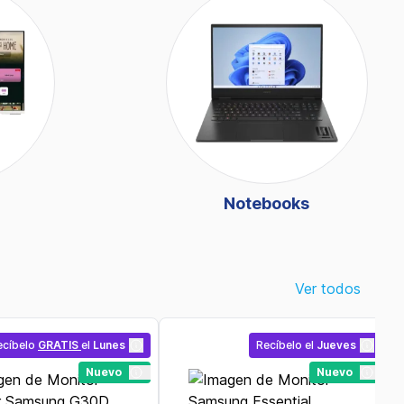
Notebooks
Ver todos
ecíbelo
GRATIS
el
Lunes
Recíbelo
el
Jueves
Nuevo
Nuevo