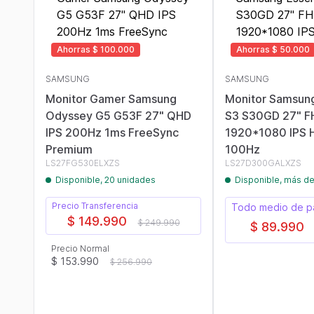
Ahorras $ 100.000
Ahorras $ 50.000
SAMSUNG
SAMSUNG
Monitor Gamer Samsung
Monitor Samsung
Odyssey G5 G53F 27" QHD
S3 S30GD 27" F
IPS 200Hz 1ms FreeSync
1920*1080 IPS 
Premium
100Hz
LS27FG530ELXZS
LS27D300GALXZS
Disponible, 20 unidades
Disponible, más d
Precio Transferencia
Todo medio de 
$ 149.990
$ 249.990
$ 89.990
Precio Normal
$ 153.990
$ 256.990