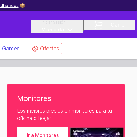
dheridas
📦
Iniciar Sesión
Carro
Mi cuenta
 Gamer
Ofertas
Monitores
Los mejores precios en monitores para tu
oficina o hogar.
Ir a Monitores