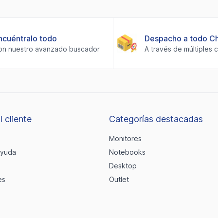
ncuéntralo todo
Despacho a todo Ch
on nuestro avanzado buscador
A través de múltiples 
l cliente
Categorías destacadas
Monitores
ayuda
Notebooks
Desktop
es
Outlet