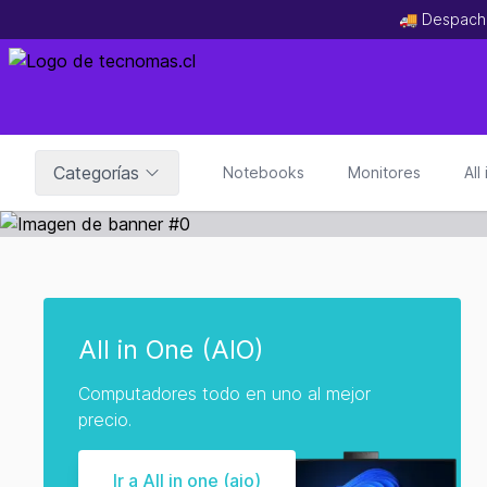
🚚 Despach
Categorías
Notebooks
Monitores
All
All in One (AIO)
Computadores todo en uno al mejor
precio.
Ir a All in one (aio)