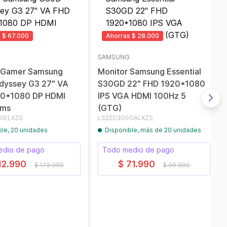
 $ 67.000
Ahorras $ 28.000
SAMSUNG
 Gamer Samsung
Monitor Samsung Essential
yssey G3 27" VA
S30GD 22" FHD 1920*1080
20*1080 DP HDMI
IPS VGA HDMI 100Hz 5
1ms
(GTG)
0ELXZS
LS22D300GALXZS
ble, 20 unidades
Disponible, más de 20 unidades
edio de pago
Todo medio de pago
12.990
$ 71.990
$ 179.990
$ 99.990