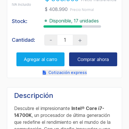
a
IVA Incluido
Review.
$ 408.990
Precio Normal
Enlace
en
Disponible, 17 unidades
la
Stock:
misma
página.
-
+
Cantidad:
Agregar al carro
Comprar ahora
Cotización express
Descripción
Descubre el impresionante
Intel® Core i7-
14700K
, un procesador de última generación
que redefine el rendimiento en el mundo de la