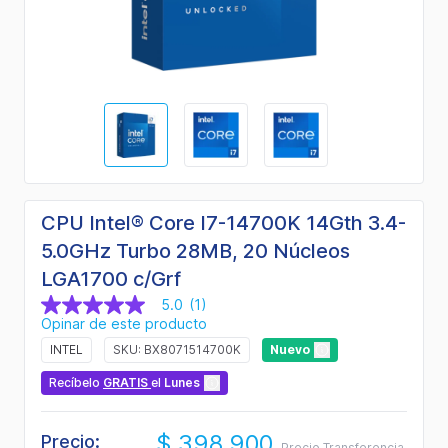
CPU Intel® Core I7-14700K 14Gth 3.4-
5.0GHz Turbo 28MB, 20 Núcleos
LGA1700 c/Grf
5.0
(1)
5.0
Opinar de este producto
de
5
INTEL
SKU: BX8071514700K
Nuevo
estrellas,
valor
Recíbelo
GRATIS
el
Lunes
medio
de
valoración.
$ 398.900
Read
Precio:
Precio Transferencia