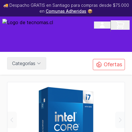
🚚 Despacho GRATIS en Santiago para compras desde $75.000
en
Comunas Adheridas
📦
Categorías
Ofertas