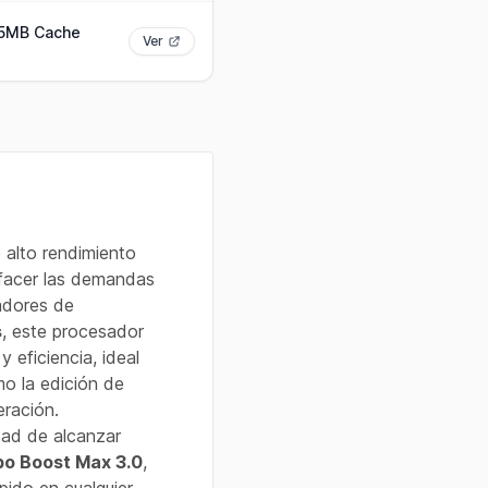
 25MB Cache
Ver
 alto rendimiento
sfacer las demandas
eadores de
s
, este procesador
 eficiencia, ideal
mo la edición de
eración.
dad de alcanzar
bo Boost Max 3.0
,