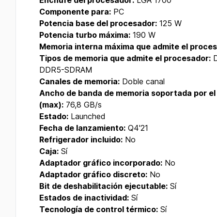
Enchufe del procesador:
LGA 1700
Componente para:
PC
Potencia base del procesador:
125 W
Potencia turbo máxima:
190 W
Memoria interna máxima que admite el proces
Tipos de memoria que admite el procesador:
D
DDR5-SDRAM
Canales de memoria:
Doble canal
Ancho de banda de memoria soportada por el
(max):
76,8 GB/s
Estado:
Launched
Fecha de lanzamiento:
Q4'21
Refrigerador incluido:
No
Caja:
Sí
Adaptador gráfico incorporado:
No
Adaptador gráfico discreto:
No
Bit de deshabilitación ejecutable:
Sí
Estados de inactividad:
Sí
Tecnología de control térmico:
Sí