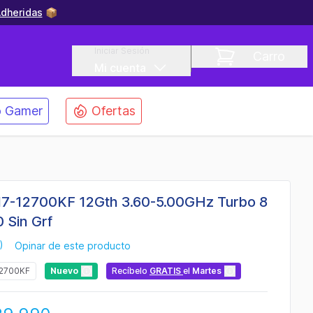
dheridas
📦
Iniciar Sesión
Carro
Mi cuenta
 Gamer
Ofertas
 I7-12700KF 12Gth 3.60-5.00GHz Turbo 8
 Sin Grf
)
Opinar de este producto
12700KF
Nuevo
Recíbelo
GRATIS
el
Martes