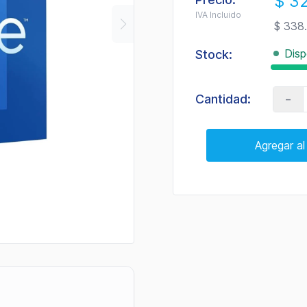
$ 3
de
valoración.
IVA Incluido
$ 338
Read
4
Reviews.
Disp
Stock:
Enlace
en
la
misma
-
Cantidad:
página.
Agregar al