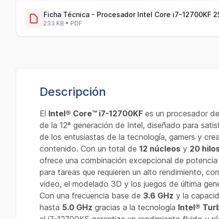
Ficha Técnica - Procesador Intel Core i7-12700KF
233 KB • PDF
Descripción
El
Intel® Core™ i7-12700KF
es un procesador de
de la 12ª generación de Intel, diseñado para sati
de los entusiastas de la tecnología, gamers y cr
contenido. Con un total de
12 núcleos
y
20 hilo
ofrece una combinación excepcional de potencia y
para tareas que requieren un alto rendimiento, co
video, el modelado 3D y los juegos de última gen
Con una frecuencia base de
3.6 GHz
y la capaci
hasta
5.0 GHz
gracias a la tecnología
Intel® Tur