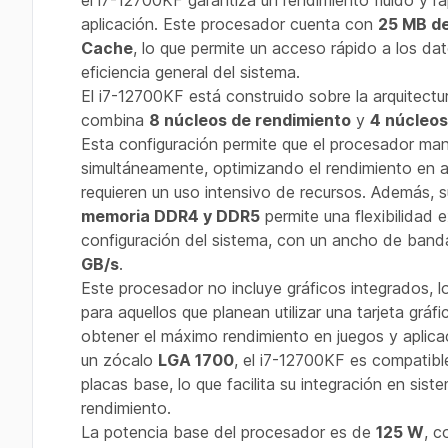
el i7-12700KF garantiza un rendimiento fluido y rá
aplicación. Este procesador cuenta con
25 MB d
Cache
, lo que permite un acceso rápido a los dat
eficiencia general del sistema.
El i7-12700KF está construido sobre la arquitect
combina
8 núcleos de rendimiento
y
4 núcleos
Esta configuración permite que el procesador mane
simultáneamente, optimizando el rendimiento en a
requieren un uso intensivo de recursos. Además, 
memoria DDR4 y DDR5
permite una flexibilidad 
configuración del sistema, con un ancho de ba
GB/s
.
Este procesador no incluye gráficos integrados, lo
para aquellos que planean utilizar una tarjeta gráf
obtener el máximo rendimiento en juegos y aplica
un zócalo
LGA 1700
, el i7-12700KF es compatible
placas base, lo que facilita su integración en sist
rendimiento.
La potencia base del procesador es de
125 W
, c