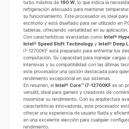
turbo máxima de
190 W
, lo que indica la necesi
refrigeración adecuado para mantener temperatur
su funcionamiento. Este procesador es ideal para
escritorio y está diseñado para ser utilizado en PC
tabletas, ofreciendo versatilidad en su aplicación.
Con características avanzadas como
Intel® Hyp
Intel® Speed Shift Technology
y
Intel® Deep 
i7-12700KF está preparado para enfrentar los des
computación. Su capacidad para manejar cargas 
intensivas y su compatibilidad con las últimas te
este procesador una opción destacada para quie
rendimiento excepcional en sus sistemas.
En resumen, el
Intel® Core™ i7-12700KF
es un p
versátil, ideal para gamers y creadores de conte
maximizar su rendimiento. Con su arquitectura av
características innovadoras, este procesador est
ofrecer una experiencia de usuario fluida y eficien
en una excelente elección para cualquier configur
rendimiento.