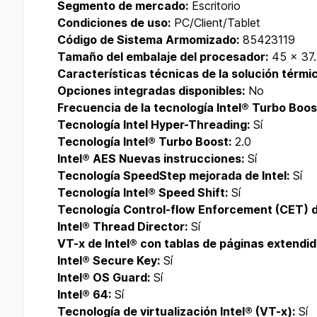
Segmento de mercado:
Escritorio
Condiciones de uso:
PC/Client/Tablet
Código de Sistema Armomizado:
85423119
Tamaño del embalaje del procesador:
45 x 37
Características técnicas de la solución térmi
Opciones integradas disponibles:
No
Frecuencia de la tecnología Intel® Turbo Boos
Tecnología Intel Hyper-Threading:
Sí
Tecnología Intel® Turbo Boost:
2.0
Intel® AES Nuevas instrucciones:
Sí
Tecnología SpeedStep mejorada de Intel:
Sí
Tecnología Intel® Speed Shift:
Sí
Tecnología Control-flow Enforcement (CET) de
Intel® Thread Director:
Sí
VT-x de Intel® con tablas de páginas extendid
Intel® Secure Key:
Sí
Intel® OS Guard:
Sí
Intel® 64:
Sí
Tecnología de virtualización Intel® (VT-x):
Sí