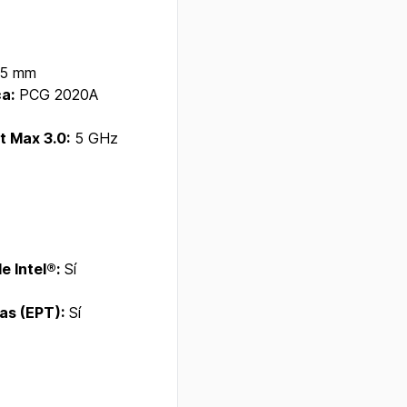
.5 mm
ca:
PCG 2020A
t Max 3.0:
5 GHz
 Intel®:
Sí
as (EPT):
Sí