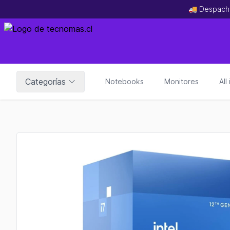
🚚 Despach
Categorías
Notebooks
Monitores
All