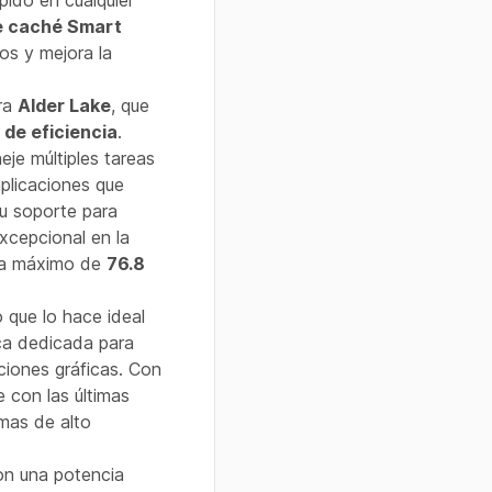
pido en cualquier
e caché Smart
os y mejora la
ura
Alder Lake
, que
 de eficiencia
.
je múltiples tareas
plicaciones que
su soporte para
excepcional en la
nda máximo de
76.8
 que lo hace ideal
ica dedicada para
ciones gráficas. Con
 con las últimas
emas de alto
on una potencia