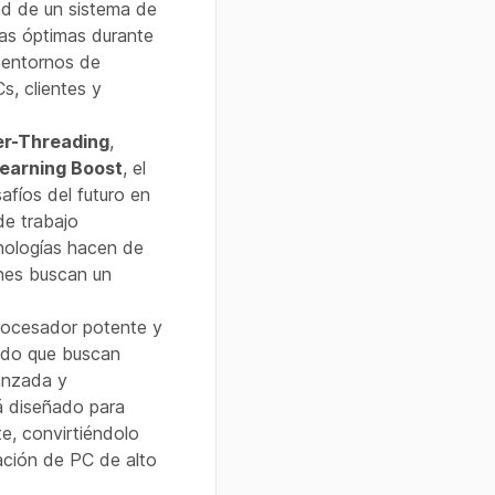
dad de un sistema de
as óptimas durante
 entornos de
s, clientes y
er-Threading
,
Learning Boost
, el
afíos del futuro en
de trabajo
cnologías hacen de
nes buscan un
rocesador potente y
nido que buscan
anzada y
á diseñado para
te, convirtiéndolo
ación de PC de alto