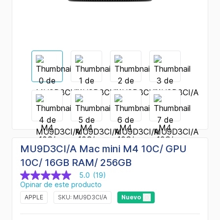
MU9D3CI/A Mac mini M4 10C/ GPU
10C/ 16GB RAM/ 256GB
5.0
(19)
5.0
Opinar de este producto
de
5
APPLE
SKU: MU9D3CI/A
Nuevo
estrellas,
valor
medio