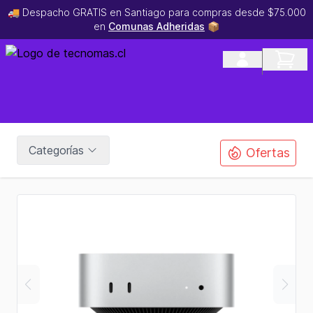
🚚 Despacho GRATIS en Santiago para compras desde $75.000
en
Comunas Adheridas
📦
Categorías
Ofertas