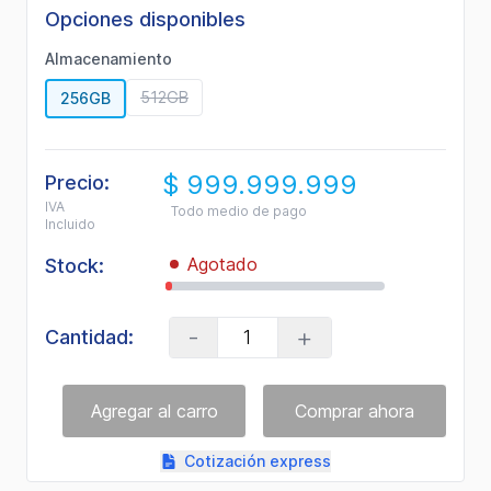
de
Opciones disponibles
valoración.
Read
Almacenamiento
19
Reviews.
512GB
256GB
Enlace
en
la
misma
página.
$ 999.999.999
Precio:
IVA
Todo medio de pago
Incluido
Agotado
Stock:
-
+
Cantidad:
Cotización express