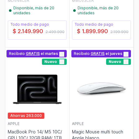
MDVN4CI/A
MWUV3CI/A
Disponible, más de 20
Disponible, más de 20
unidades
unidades
Todo medio de pago
Todo medio de pago
$ 2.149.990
$ 1.899.990
2.499.990
2.199.990
Recíbelo
GRATIS
el martes
Recíbelo
GRATIS
el jueves
Nuevo
Nuevo
Ahorras 263.000
APPLE
APPLE
MacBook Pro 14/ M5 10C/
Magic Mouse multi touch
GPU 10C/ 32GB RAM/ 1TB
Apple blanco