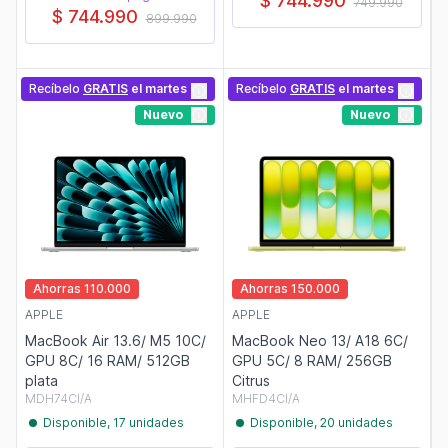
$ 744.990
749.990
$ 744.990
899.990
Recíbelo
GRATIS
el martes
Recíbelo
GRATIS
el martes
Nuevo
Nuevo
Ahorras 110.000
Ahorras 150.000
APPLE
APPLE
MacBook Air 13.6/ M5 10C/
MacBook Neo 13/ A18 6C/
GPU 8C/ 16 RAM/ 512GB
GPU 5C/ 8 RAM/ 256GB
plata
Citrus
MDH74CI/A
MHFD4CI/A
Disponible, 17 unidades
Disponible, 20 unidades