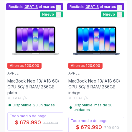
Recíbelo
GRATIS
el martes
Recíbelo
GRATIS
el martes
Nuevo
Nuevo
Ahorras 120.000
Ahorras 120.000
APPLE
APPLE
MacBook Neo 13/ A18 6C/
MacBook Neo 13/ A18 6C/
GPU 5C/ 8 RAM/ 256GB
GPU 5C/ 8 RAM/ 256GB
plata
índigo
MHFA4CI/A
MHFF4CI/A
Disponible, 20 unidades
Disponible, más de 20
unidades
Todo medio de pago
Todo medio de pago
$ 679.990
799.990
$ 679.990
799.990