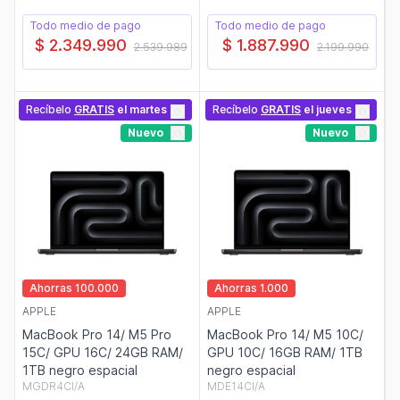
Todo medio de pago
Todo medio de pago
$ 2.349.990
$ 1.887.990
2.539.989
2.199.990
Recíbelo
GRATIS
el martes
Recíbelo
GRATIS
el jueves
Nuevo
Nuevo
Ahorras 100.000
Ahorras 1.000
APPLE
APPLE
MacBook Pro 14/ M5 Pro
MacBook Pro 14/ M5 10C/
15C/ GPU 16C/ 24GB RAM/
GPU 10C/ 16GB RAM/ 1TB
1TB negro espacial
negro espacial
MGDR4CI/A
MDE14CI/A