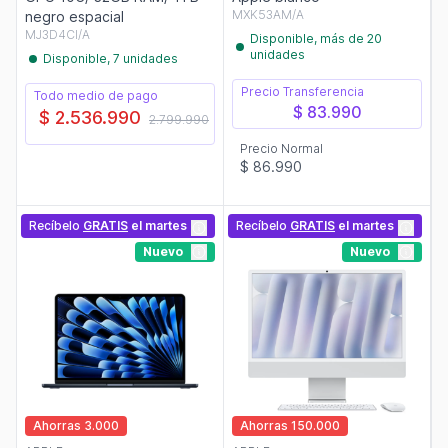
MXK53AM/A
negro espacial
MJ3D4CI/A
Disponible, más de 20
unidades
Disponible, 7 unidades
Precio Transferencia
Todo medio de pago
$ 83.990
$ 2.536.990
2.799.990
Precio Normal
$ 86.990
Recíbelo
GRATIS
el martes
Recíbelo
GRATIS
el martes
Nuevo
Nuevo
Ahorras 3.000
Ahorras 150.000