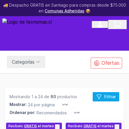
🚚 Despacho GRATIS en Santiago para compras desde $75.000
en
Comunas Adheridas
📦
Categorías
Ofertas
Mostrando 1 a 24 de
80
productos
Filtrar
Mostrar:
Ordenar por:
Recíbelo
GRATIS
el martes
Recíbelo
GRATIS
el martes