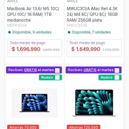
APPLE
APPLE
MacBook Air 13.6/ M5 10C/
MWUC3CI/A iMac Ret 4.5K
GPU 10C/ 16 RAM/ 1TB
24/ M4 8C/ GPU 8C/ 16GB
medianoche
RAM/ 256GB plata
MDHF4CI/A
MWUC3CI/A
Disponible, 9 unidades
Disponible, 7 unidades
Todo medio de pago
Todo medio de pago
$ 1.696.990
$ 1.649.990
1.699.990
1.799.990
Recíbelo
GRATIS
el martes
Recíbelo
GRATIS
el martes
Nuevo
Nuevo
Ahorras 70.000
Ahorras 120.000