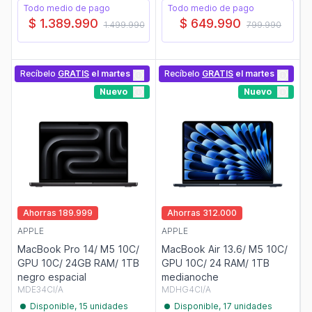
Todo medio de pago
Todo medio de pago
$ 1.389.990
$ 649.990
1.499.990
799.990
Recíbelo
GRATIS
el martes
Recíbelo
GRATIS
el martes
Nuevo
Nuevo
Ahorras 189.999
Ahorras 312.000
APPLE
APPLE
MacBook Pro 14/ M5 10C/
MacBook Air 13.6/ M5 10C/
GPU 10C/ 24GB RAM/ 1TB
GPU 10C/ 24 RAM/ 1TB
negro espacial
medianoche
MDE34CI/A
MDHG4CI/A
Disponible, 15 unidades
Disponible, 17 unidades