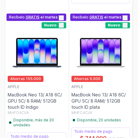
Recíbelo
GRATIS
el martes
Recíbelo
GRATIS
el martes
Nuevo
Nuevo
Ahorras 155.000
Ahorras 5.000
APPLE
APPLE
MacBook Neo 13/ A18 6C/
MacBook Neo 13/ A18 6C/
GPU 5C/ 8 RAM/ 512GB
GPU 5C/ 8 RAM/ 512GB
touch ID índigo
touch ID plata
MHFG4CI/A
MHFC4CI/A
Disponible, más de 20
Disponible, 20 unidades
unidades
Todo medio de pago
Todo medio de pago