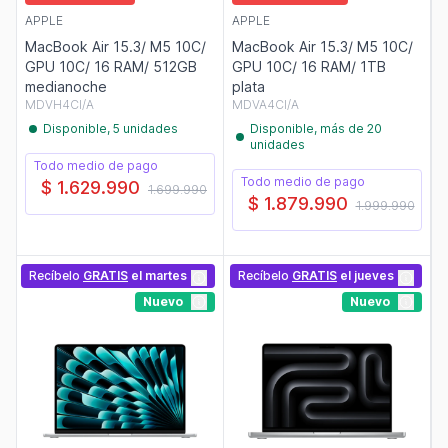
APPLE
APPLE
MacBook Air 15.3/ M5 10C/
MacBook Air 15.3/ M5 10C/
GPU 10C/ 16 RAM/ 512GB
GPU 10C/ 16 RAM/ 1TB
medianoche
plata
MDVH4CI/A
MDVA4CI/A
Disponible, 5 unidades
Disponible, más de 20
unidades
Todo medio de pago
Todo medio de pago
$ 1.629.990
1.699.990
$ 1.879.990
1.999.990
Recíbelo
GRATIS
el martes
Recíbelo
GRATIS
el jueves
Nuevo
Nuevo