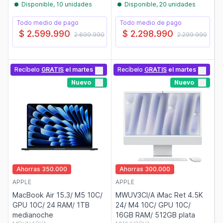
Disponible, 10 unidades
Disponible, 20 unidades
Todo medio de pago
Todo medio de pago
$ 2.599.990
$ 2.298.990
2.699.990
2.299.990
Recíbelo
GRATIS
el martes
Recíbelo
GRATIS
el martes
Nuevo
Nuevo
Ahorras 350.000
Ahorras 300.000
APPLE
APPLE
MacBook Air 15.3/ M5 10C/
MWUV3CI/A iMac Ret 4.5K
GPU 10C/ 24 RAM/ 1TB
24/ M4 10C/ GPU 10C/
medianoche
16GB RAM/ 512GB plata