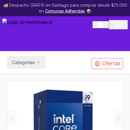
🚚 Despacho GRATIS en Santiago para compras desde $75.000
en
Comunas Adheridas
📦
Categorías
Ofertas