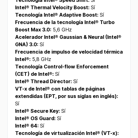
Tecnología Intel® Speed Shift:
Sí
Intel® Thermal Velocity Boost:
Sí
Tecnología Intel® Adaptive Boost:
Sí
Frecuencia de la tecnología Intel® Turbo
Boost Max 3.0:
5,6 GHz
Acelerador Intel® Gaussian & Neural (Intel®
GNA) 3.0:
Sí
Frecuencia de impulso de velocidad térmica
Intel®:
5,8 GHz
Tecnología Control-flow Enforcement
(CET) de Intel®:
Sí
Intel® Thread Director:
Sí
VT-x de Intel® con tablas de páginas
extendidas (EPT, por sus siglas en inglés):
Sí
Intel® Secure Key:
Sí
Intel® OS Guard:
Sí
Intel® 64:
Sí
Tecnología de virtualización Intel® (VT-x):