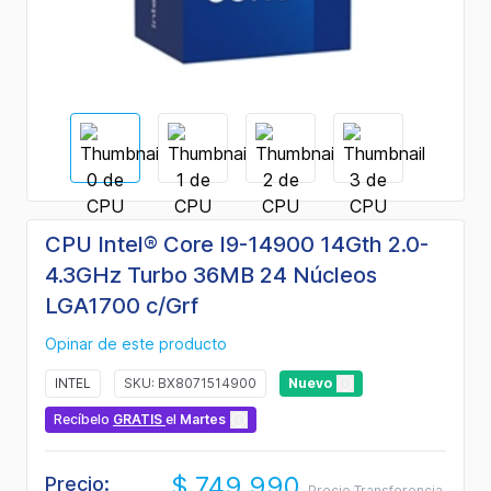
CPU Intel® Core I9-14900 14Gth 2.0-
4.3GHz Turbo 36MB 24 Núcleos
LGA1700 c/Grf
Opinar de este producto
INTEL
SKU: BX8071514900
Nuevo
Recíbelo
GRATIS
el
Martes
$ 749.990
Precio:
Precio Transferencia