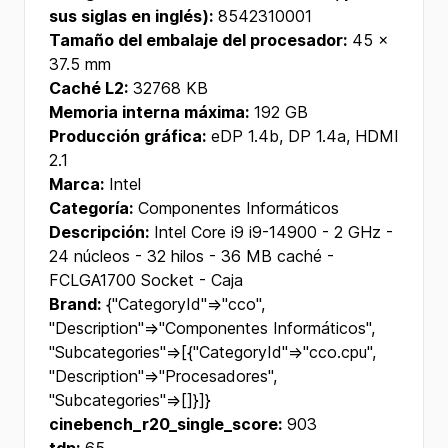
sus siglas en inglés):
8542310001
Tamaño del embalaje del procesador:
45 x
37.5 mm
Caché L2:
32768 KB
Memoria interna máxima:
192 GB
Producción gráfica:
eDP 1.4b, DP 1.4a, HDMI
2.1
Marca:
Intel
Categoría:
Componentes Informáticos
Descripción:
Intel Core i9 i9-14900 - 2 GHz -
24 núcleos - 32 hilos - 36 MB caché -
FCLGA1700 Socket - Caja
Brand:
{"CategoryId"=>"cco",
"Description"=>"Componentes Informáticos",
"Subcategories"=>[{"CategoryId"=>"cco.cpu",
"Description"=>"Procesadores",
"Subcategories"=>[]}]}
cinebench_r20_single_score:
903