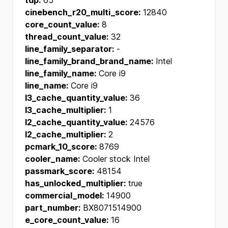
tdp:
65
cinebench_r20_multi_score:
12840
core_count_value:
8
thread_count_value:
32
line_family_separator:
-
line_family_brand_brand_name:
Intel
line_family_name:
Core i9
line_name:
Core i9
l3_cache_quantity_value:
36
l3_cache_multiplier:
1
l2_cache_quantity_value:
24576
l2_cache_multiplier:
2
pcmark_10_score:
8769
cooler_name:
Cooler stock Intel
passmark_score:
48154
has_unlocked_multiplier:
true
commercial_model:
14900
part_number:
BX8071514900
e_core_count_value:
16