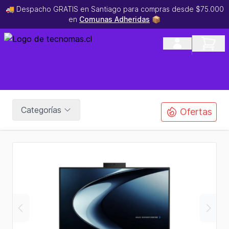
🚚 Despacho GRATIS en Santiago para compras desde $75.000
en
Comunas Adheridas
📦
Categorías
Ofertas