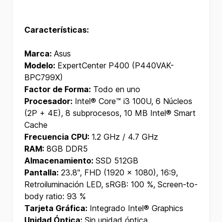
Características:
Marca:
Asus
Modelo:
ExpertCenter P400 (P440VAK-
BPC799X)
Factor de Forma:
Todo en uno
Procesador:
Intel® Core™ i3 100U, 6 Núcleos
(2P + 4E), 8 subprocesos, 10 MB Intel® Smart
Cache
Frecuencia CPU:
1.2 GHz / 4.7 GHz
RAM:
8GB DDR5
Almacenamiento:
SSD 512GB
Pantalla:
23.8", FHD (1920 × 1080), 16:9,
Retroiluminación LED, sRGB: 100 %, Screen-to-
body ratio: 93 %
Tarjeta Gráfica:
Integrado Intel® Graphics
Unidad Óptica:
Sin unidad óptica