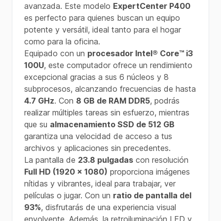
avanzada. Este modelo
ExpertCenter P400
es perfecto para quienes buscan un equipo
potente y versátil, ideal tanto para el hogar
como para la oficina.
Equipado con un
procesador Intel® Core™ i3
100U
, este computador ofrece un rendimiento
excepcional gracias a sus 6 núcleos y 8
subprocesos, alcanzando frecuencias de hasta
4.7 GHz
. Con
8 GB de RAM DDR5
, podrás
realizar múltiples tareas sin esfuerzo, mientras
que su
almacenamiento SSD de 512 GB
garantiza una velocidad de acceso a tus
archivos y aplicaciones sin precedentes.
La pantalla de
23.8 pulgadas
con resolución
Full HD (1920 x 1080)
proporciona imágenes
nítidas y vibrantes, ideal para trabajar, ver
películas o jugar. Con un
ratio de pantalla del
93%
, disfrutarás de una experiencia visual
envolvente. Además, la retroiluminación LED y