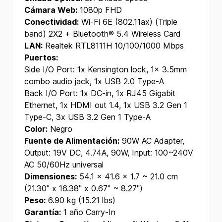
Cámara Web:
1080p FHD
Conectividad:
Wi-Fi 6E (802.11ax) (Triple
band) 2X2 + Bluetooth® 5.4 Wireless Card
LAN:
Realtek RTL8111H 10/100/1000 Mbps
Puertos:
Side I/O Port: 1x Kensington lock, 1x 3.5mm
combo audio jack, 1x USB 2.0 Type-A
Back I/O Port: 1x DC-in, 1x RJ45 Gigabit
Ethernet, 1x HDMI out 1.4, 1x USB 3.2 Gen 1
Type-C, 3x USB 3.2 Gen 1 Type-A
Color:
Negro
Fuente de Alimentación:
90W AC Adapter,
Output: 19V DC, 4.74A, 90W, Input: 100~240V
AC 50/60Hz universal
Dimensiones:
54.1 x 41.6 x 1.7 ~ 21.0 cm
(21.30" x 16.38" x 0.67" ~ 8.27")
Peso:
6.90 kg (15.21 lbs)
Garantía:
1 año Carry-In