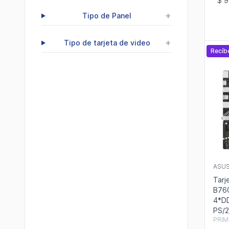
$ 9
+
Tipo de Panel
+
Tipo de tarjeta de video
Recíb
ASU
Tarj
B76
4*D
PS/2
PRIM