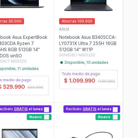
rras 30.000
Ahorras 100.000
S
ASUS
book Asus ExpertBook
Notebook Asus B3405CCA-
403CDA Ryzen 7
LY0731X Ultra 7 255H 16GB
5HS 8GB 512GB 14"
512GB 14" W11P
90NX08L1-M00U20
DOS sinSO
09C1-M003Z0
Disponible, 10 unidades
sponible, 11 unidades
Todo medio de pago
$ 1.099.990
o medio de pago
1.199.990
$ 529.990
559.990
ecíbelo
GRATIS
el lunes
Recíbelo
GRATIS
el lunes
Nuevo
Nuevo