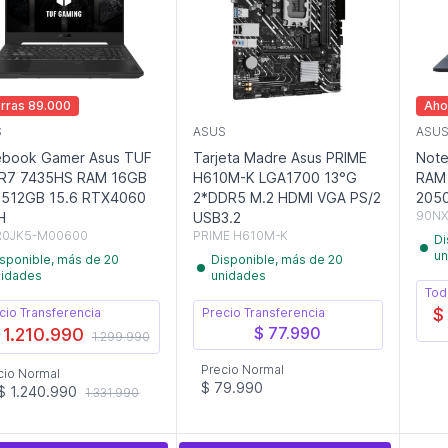
rras 89.000
Aho
S
ASUS
ASU
ebook Gamer Asus TUF
Tarjeta Madre Asus PRIME
Note
 R7 7435HS RAM 16GB
H610M-K LGA1700 13°G
RAM
 512GB 15.6 RTX4060
2*DDR5 M.2 HDMI VGA PS/2
2050
90NX
H
USB3.2
R0JK5-M00600
PRIME H610M-K
Di
un
sponible, más de 20
Disponible, más de 20
nidades
unidades
Tod
$
cio Transferencia
Precio Transferencia
$ 77.990
 1.210.990
1.299.990
Precio Normal
cio Normal
$ 79.990
$ 1.240.990
1.331.990