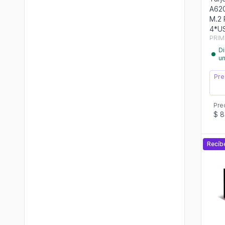
A62
M.2 
4*U
PRIM
Di
u
Pre
Pre
$ 8
Recíb