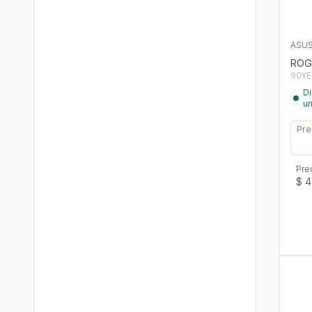
ASU
ROG 
90YE
Di
u
Pre
Pre
$ 