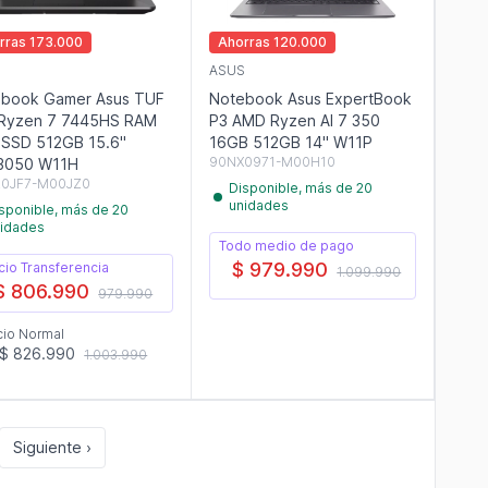
rras 173.000
Ahorras 120.000
S
ASUS
ok Gamer Asus TUF
Notebook Asus ExpertBook
Ryzen 7 7445HS RAM
P3 AMD Ryzen AI 7 350
SSD 512GB 15.6"
16GB 512GB 14" W11P
90NX0971-M00H10
3050 W11H
0JF7-M00JZ0
Disponible, más de 20
unidades
sponible, más de 20
idades
Todo medio de pago
$ 979.990
cio Transferencia
1.099.990
$ 806.990
979.990
cio Normal
$ 826.990
1.003.990
Siguiente ›