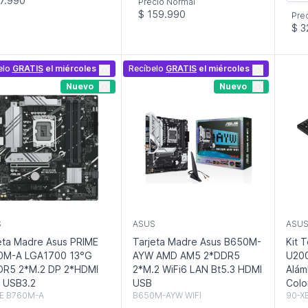
7.990
Precio Normal
$ 159.990
Pre
$ 3
elo
GRATIS
el miércoles
Recíbelo
GRATIS
el miércoles
Nuevo
Nuevo
S
ASUS
ASU
eta Madre Asus PRIME
Tarjeta Madre Asus B650M-
Kit 
0M-A LGA1700 13°G
AYW AMD AM5 2*DDR5
U200
DR5 2*M.2 DP 2*HDMI
2*M.2 WiFi6 LAN Bt5.3 HDMI
Alám
 USB3.2
USB
Colo
E B760M-A
B650M-AYW WIFI
90-X