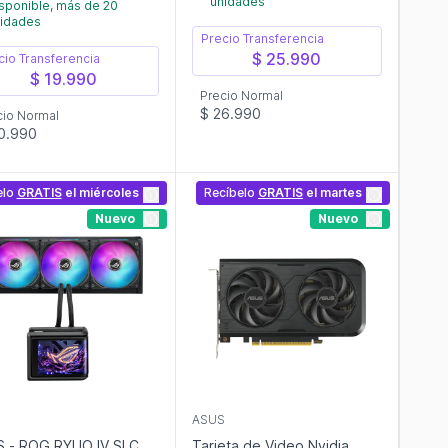
unidades
sponible, más de 20
idades
Precio Transferencia
$ 25.990
cio Transferencia
$ 19.990
Precio Normal
$ 26.990
cio Normal
0.990
elo
GRATIS
el miércoles
Recíbelo
GRATIS
el martes
Nuevo
Nuevo
S
ASUS
 - ROG RYUO IV SLC
Tarjeta de Video Nvidia