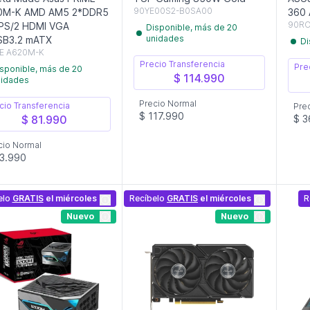
90YE00S2-B0SA00
0M-K AMD AM5 2*DDR5
360
90RC
PS/2 HDMI VGA
Disponible, más de 20
unidades
SB3.2 mATX
Di
E A620M-K
Precio Transferencia
Pre
sponible, más de 20
$ 114.990
nidades
Precio Normal
cio Transferencia
Pre
$ 117.990
$ 81.990
$ 3
cio Normal
3.990
elo
GRATIS
el miércoles
Recíbelo
GRATIS
el miércoles
R
Nuevo
Nuevo