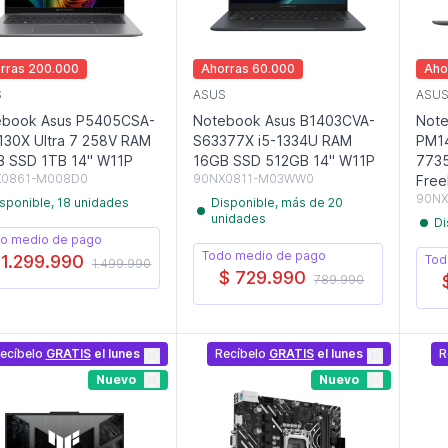
rras 200.000
Ahorras 60.000
Aho
S
ASUS
ASU
ebook Asus P5405CSA-
Notebook Asus B1403CVA-
Note
30X Ultra 7 258V RAM
S63377X i5-1334U RAM
PM1
B SSD 1TB 14" W11P
16GB SSD 512GB 14" W11P
773
X0861-M008D0
90NX0811-M03WW0
Free
90NX
sponible, 18 unidades
Disponible, más de 20
unidades
Di
o medio de pago
Todo medio de pago
 1.299.990
Tod
1.499.990
$ 729.990
789.990
ecíbelo
GRATIS
el lunes
Recíbelo
GRATIS
el lunes
R
Nuevo
Nuevo