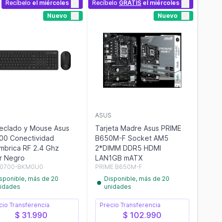
Recíbelo
el miércoles
Recíbelo
GRATIS
el miércoles
Nuevo
Nuevo
S
ASUS
Teclado y Mouse Asus
Tarjeta Madre Asus PRIME
0 Conectividad
B650M-F Socket AM5
ámbrica RF 2.4 Ghz
2*DIMM DDR5 HDMI
r Negro
LAN1GB mATX
0700-BKM0U0
PRIME B650M-F
sponible, más de 20
Disponible, más de 20
idades
unidades
cio Transferencia
Precio Transferencia
$ 31.990
$ 102.990