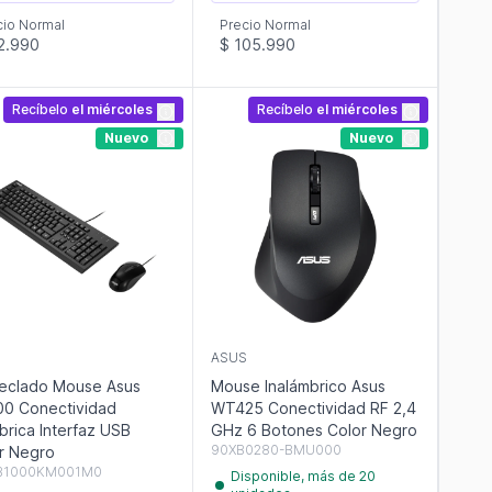
cio Normal
Precio Normal
2.990
$ 105.990
Recíbelo
el miércoles
Recíbelo
el miércoles
Nuevo
Nuevo
S
ASUS
Teclado Mouse Asus
Mouse Inalámbrico Asus
0 Conectividad
WT425 Conectividad RF 2,4
brica Interfaz USB
GHz 6 Botones Color Negro
90XB0280-BMU000
r Negro
B1000KM001M0
Disponible, más de 20