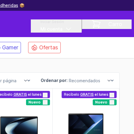
dheridas
📦
Iniciar Sesión
Carro
Mi cuenta
 Gamer
Ofertas
Ordenar por:
ecíbelo
GRATIS
el lunes
Recíbelo
GRATIS
el lunes
Nuevo
Nuevo