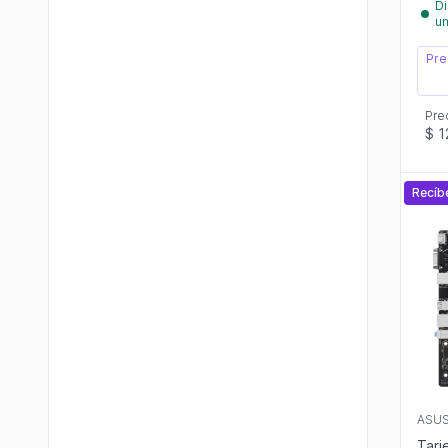
Di
u
Pre
Pre
$ 1
Recíb
ASU
Tarj