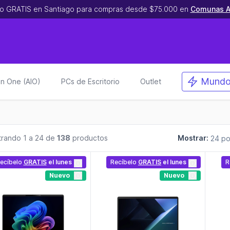
o GRATIS en Santiago para compras desde $75.000 en
Comunas A
Mundo
 in One (AIO)
PCs de Escritorio
Outlet
rando 1 a 24 de
138
productos
Mostrar:
ecíbelo
GRATIS
el lunes
Recíbelo
GRATIS
el lunes
R
Nuevo
Nuevo