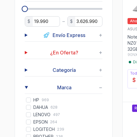
–
Aho
$
$
ASU
+
Envío Express
Not
NZ01
32G
+
¿En Oferta?
90N
Di
+
Categoría
Tod
$
−
Marca
HP
969
DAHUA
628
R
LENOVO
497
EPSON
264
LOGITECH
239
BROTHER
236