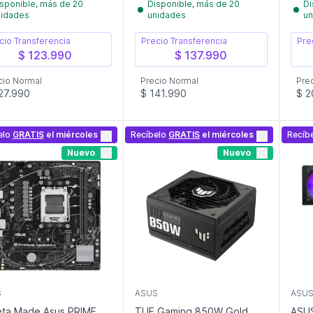
sponible, más de 20
Disponible, más de 20
Di
nidades
unidades
un
cio Transferencia
Precio Transferencia
Pre
$ 123.990
$ 137.990
cio Normal
Precio Normal
Pre
27.990
$ 141.990
$ 2
elo
GRATIS
el miércoles
Recíbelo
GRATIS
el miércoles
Recíb
Nuevo
Nuevo
S
ASUS
ASU
eta Made Asus PRIME
TUF Gaming 850W Gold
ASUS