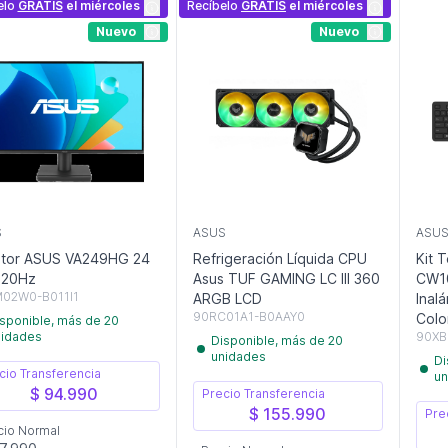
elo
GRATIS
el miércoles
Recíbelo
GRATIS
el miércoles
Nuevo
Nuevo
S
ASUS
ASU
itor ASUS VA249HG 24
Refrigeración Líquida CPU
Kit 
120Hz
Asus TUF GAMING LC III 360
CW10
02W0-B011I1
ARGB LCD
Inal
90RC01A1-B0AAY0
Colo
sponible, más de 20
nidades
90XB
Disponible, más de 20
unidades
Di
cio Transferencia
un
$ 94.990
Precio Transferencia
$ 155.990
Pre
cio Normal