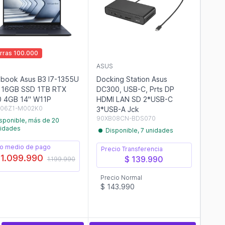
rras 100.000
S
ASUS
book Asus B3 I7-1355U
Docking Station Asus
 16GB SSD 1TB RTX
DC300, USB-C, Prts DP
 4GB 14" W11P
HDMI LAN SD 2*USB-C
06Z1-M002K0
3*USB-A Jck
90XB08CN-BDS070
sponible, más de 20
idades
Disponible, 7 unidades
o medio de pago
Precio Transferencia
 1.099.990
$ 139.990
1.199.990
Precio Normal
$ 143.990