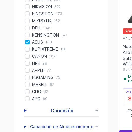
HIKVISION
202
KINGSTON
173
MIKROTIK
152
DELL
148
Aho
KENSINGTON
147
ASU
ASUS
138
Not
KLIP XTREME
116
A15
CANON
107
SSD
HPE
99
W11
90N
APPLE
77
Di
ESGAMING
75
u
MAXELL
67
CLIO
62
Pre
$
APC
60
+
Condición
Pre
+
Capacidad de Almacenamiento