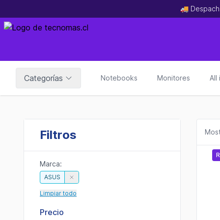
🚚 Despach
Categorías
Notebooks
Monitores
All
Filtros
Most
R
Marca:
ASUS
Limpiar todo
Precio