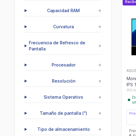
Recíb
+
Capacidad RAM
+
Curvatura
Frecuencia de Refresco de
+
Pantalla
+
Procesador
ASU
Mon
+
Resolución
IPS 
90LM
+
Sistema Operativo
Di
u
+
Tamaño de pantalla (")
Pre
+
Tipo de almacenamiento
Pre