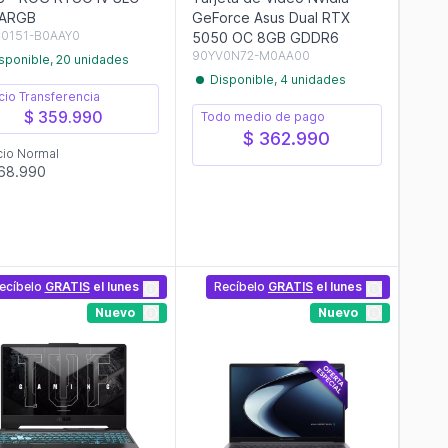
 ARGB
GeForce Asus Dual RTX
0151-B0AAY0
5050 OC 8GB GDDR6
90YV0N72-M0AA00
sponible, 20 unidades
Disponible, 4 unidades
cio Transferencia
$ 359.990
Todo medio de pago
$ 362.990
cio Normal
68.990
ecíbelo
GRATIS
el lunes
Recíbelo
GRATIS
el lunes
Nuevo
Nuevo