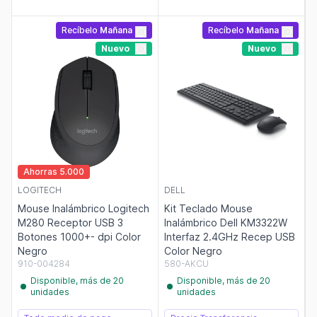
Recíbelo
Mañana
Recíbelo
Mañana
Nuevo
Nuevo
Ahorras 5.000
LOGITECH
DELL
Mouse Inalámbrico Logitech
Kit Teclado Mouse
M280 Receptor USB 3
Inalámbrico Dell KM3322W
Botones 1000+- dpi Color
Interfaz 2.4GHz Recep USB
Negro
Color Negro
910-004284
580-AKCU
Disponible, más de 20
Disponible, más de 20
unidades
unidades