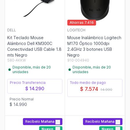
Ahorras 7.416
DELL
LOGITECH
Kit Teclado Mouse
Mouse Inalámbrico Logitech
Alámbrico Dell KM300C
M170 Óptico 1000dpi
Conectividad USB Cable 1.8
2.4GHz 3 botones USB
mts Negro
Negro
580-AKKW
910-004940
Disponible, más de 20
Disponible, más de 20
unidades
unidades
Precio Transferencia
Todo medio de pago
$ 14.290
$ 7.574
14.990
Precio Normal
$ 14.990
Recíbelo
Mañana
Recíbelo
Mañana
Nuevo
Nuevo