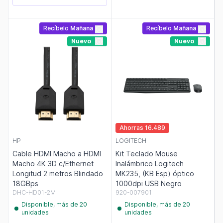
Recíbelo
Mañana
Recíbelo
Mañana
Nuevo
Nuevo
Ahorras 16.489
HP
LOGITECH
Cable HDMI Macho a HDMI
Kit Teclado Mouse
Macho 4K 3D c/Ethernet
Inalámbrico Logitech
Longitud 2 metros Blindado
MK235, (KB Esp) óptico
18GBps
1000dpi USB Negro
DHC-HD01-2M
920-007901
Disponible, más de 20
Disponible, más de 20
unidades
unidades