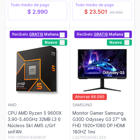
Todo medio de pago
Todo medio de pago
$ 2.990
$ 23.501
39.990
Recíbelo
GRATIS
Mañana
Recíbelo
GRATIS
Mañana
Nuevo
Nuevo
Ahorras 66.090
AMD
SAMSUNG
CPU AMD Ryzen 5 9600X
Monitor Gamer Samsung
3.90-5.40GHz 32MB L3 6
G30D Odyssey G3 27" VA
Núcleos Skt AM5 c/Grf
FHD 1920*1080 DP HDMI
sinFAN
180HZ 1ms
100-100001405WOF
LS27DG300ELXZS