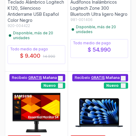
Teclado Alámbrico Logitech
Audífonos Inalámbricos
K120, Silencioso
Logitech Zone 300
Antiderrame USB Español
Bluetooth Ultra ligero Negro
981-001406
Color Negro
920-004422
Disponible, más de 20
unidades
Disponible, más de 20
unidades
Todo medio de pago
$ 54.990
Todo medio de pago
$ 9.400
14.990
Recíbelo
GRATIS
Mañana
Recíbelo
GRATIS
Mañana
Nuevo
Nuevo