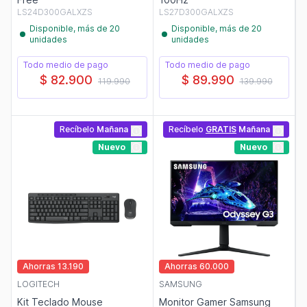
LS24D300GALXZS
LS27D300GALXZS
Disponible, más de 20
Disponible, más de 20
unidades
unidades
Todo medio de pago
Todo medio de pago
$ 82.900
$ 89.990
119.990
139.990
Recíbelo
Mañana
Recíbelo
GRATIS
Mañana
Nuevo
Nuevo
Ahorras 13.190
Ahorras 60.000
LOGITECH
SAMSUNG
Kit Teclado Mouse
Monitor Gamer Samsung