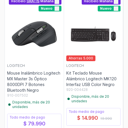
Recíbelo
GRATIS
Mañana
Recíbelo
Mañana
Nuevo
Nuevo
Ahorras 5.000
LOGITECH
LOGITECH
Mouse Inalámbrico Logitech
Kit Teclado Mouse
MX Master 3s Óptico
Alámbrico Logitech MK120
8000DPI 7 Botones
Interfaz USB Color Negro
920-004428
Bluetooth Negro
910-007502
Disponible, más de 20
unidades
Disponible, más de 20
unidades
Todo medio de pago
$ 14.990
Todo medio de pago
19.990
$ 79.990