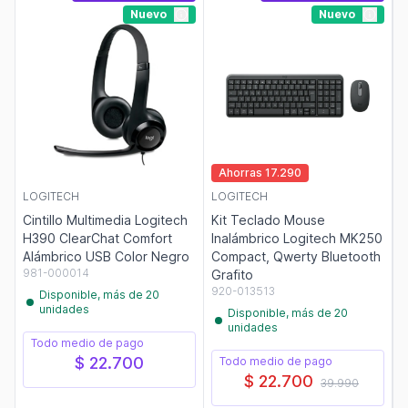
Nuevo
Nuevo
Ahorras 17.290
LOGITECH
LOGITECH
Cintillo Multimedia Logitech
Kit Teclado Mouse
H390 ClearChat Comfort
Inalámbrico Logitech MK250
Alámbrico USB Color Negro
Compact, Qwerty Bluetooth
981-000014
Grafito
920-013513
Disponible, más de 20
unidades
Disponible, más de 20
unidades
Todo medio de pago
$ 22.700
Todo medio de pago
$ 22.700
39.990