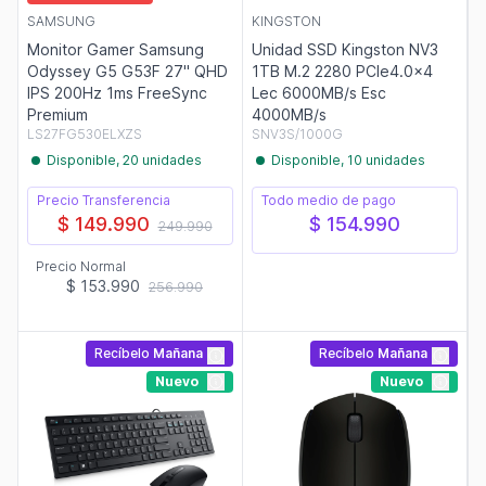
SAMSUNG
KINGSTON
Monitor Gamer Samsung
Unidad SSD Kingston NV3
Odyssey G5 G53F 27" QHD
1TB M.2 2280 PCIe4.0x4
IPS 200Hz 1ms FreeSync
Lec 6000MB/s Esc
Premium
4000MB/s
LS27FG530ELXZS
SNV3S/1000G
Disponible, 20 unidades
Disponible, 10 unidades
Precio Transferencia
Todo medio de pago
$ 149.990
$ 154.990
249.990
Precio Normal
$ 153.990
256.990
Recíbelo
Mañana
Recíbelo
Mañana
Nuevo
Nuevo