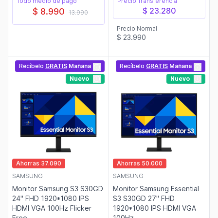
Todo medio de pago
Precio Transferencia
$ 23.280
$ 8.990
13.990
Precio Normal
$ 23.990
Recíbelo
GRATIS
Mañana
Recíbelo
GRATIS
Mañana
Nuevo
Nuevo
Ahorras 37.090
Ahorras 50.000
SAMSUNG
SAMSUNG
Monitor Samsung S3 S30GD
Monitor Samsung Essential
24" FHD 1920*1080 IPS
S3 S30GD 27" FHD
HDMI VGA 100Hz Flicker
1920*1080 IPS HDMI VGA
Free
100Hz