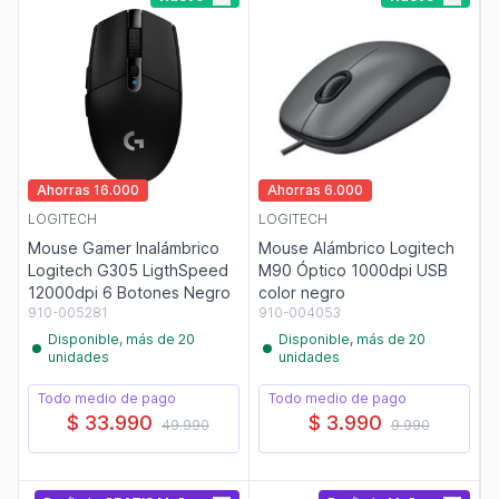
Ahorras 16.000
Ahorras 6.000
LOGITECH
LOGITECH
Mouse Gamer Inalámbrico
Mouse Alámbrico Logitech
Logitech G305 LigthSpeed
M90 Óptico 1000dpi USB
12000dpi 6 Botones Negro
color negro
910-005281
910-004053
Disponible, más de 20
Disponible, más de 20
unidades
unidades
Todo medio de pago
Todo medio de pago
$ 33.990
$ 3.990
49.990
9.990