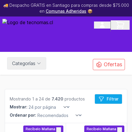
🚚 Despacho GRATIS en Santiago para compras desde $75.000
en
Comunas Adheridas
📦
Categorías
Ofertas
Mostrando 1 a 24 de
7.420
productos
Filtrar
Mostrar:
Ordenar por:
Recíbelo
Mañana
Recíbelo
Mañana