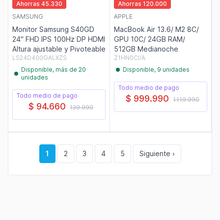
Ahorras 45.330
Ahorras 120.000
SAMSUNG
APPLE
Monitor Samsung S40GD
MacBook Air 13.6/ M2 8C/
24" FHD IPS 100Hz DP HDMI
GPU 10C/ 24GB RAM/
Altura ajustable y Pivoteable
512GB Medianoche
LS24D400GALXZS
Z1HN0CI/A
Disponible, más de 20
Disponible, 9 unidades
unidades
Todo medio de pago
Todo medio de pago
$ 999.990
1.119.990
$ 94.660
139.990
1
2
3
4
5
Siguiente ›