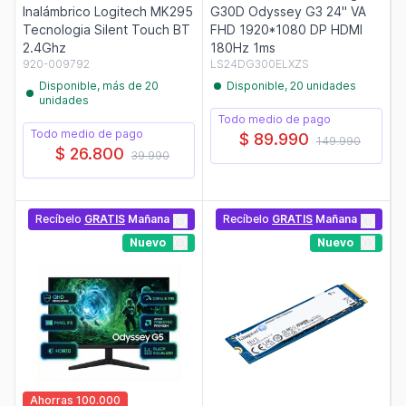
Inalámbrico Logitech MK295
G30D Odyssey G3 24" VA
Tecnologia Silent Touch BT
FHD 1920*1080 DP HDMI
2.4Ghz
180Hz 1ms
920-009792
LS24DG300ELXZS
Disponible, más de 20
Disponible, 20 unidades
unidades
Todo medio de pago
Todo medio de pago
$ 89.990
149.990
$ 26.800
39.990
Recíbelo
GRATIS
Mañana
Recíbelo
GRATIS
Mañana
Nuevo
Nuevo
Ahorras 100.000