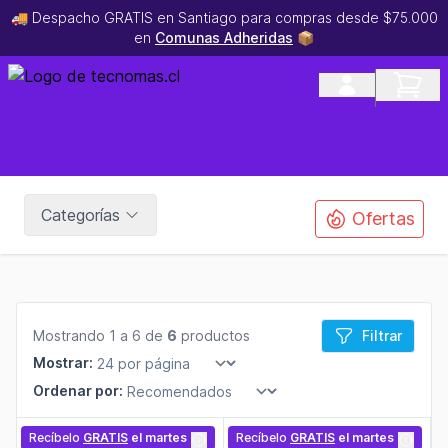
🚚 Despacho GRATIS en Santiago para compras desde $75.000
en
Comunas Adheridas
📦
Categorías
Ofertas
Mostrando 1 a 6 de
6
productos
Filtrar
Mostrar:
Ordenar por:
Recíbelo
GRATIS
el martes
Recíbelo
GRATIS
el martes