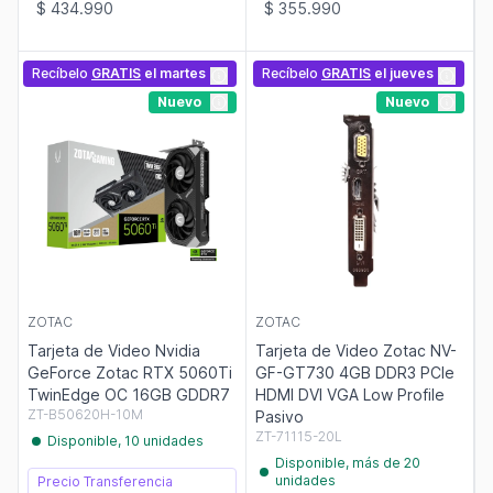
$ 434.990
$ 355.990
Recíbelo
GRATIS
el martes
Recíbelo
GRATIS
el jueves
Nuevo
Nuevo
ZOTAC
ZOTAC
Tarjeta de Video Nvidia
Tarjeta de Video Zotac NV-
GeForce Zotac RTX 5060Ti
GF-GT730 4GB DDR3 PCIe
TwinEdge OC 16GB GDDR7
HDMI DVI VGA Low Profile
ZT-B50620H-10M
Pasivo
ZT-71115-20L
Disponible, 10 unidades
Disponible, más de 20
unidades
Precio Transferencia