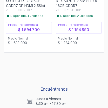
SOLID CORE OC16GB
RTX 5070 Ti Solid SFF OC
GDDR7 DP HDMI 2.5Slot
16GB GDDR7
ZT-B50800J2-10P
ZT-B50710J3-10P
Disponible, 4 unidades
Disponible, 2 unidades
Precio Transferencia
Precio Transferencia
$ 1.594.700
$ 1.194.890
Precio Normal
Precio Normal
$ 1.633.990
$ 1.224.990
Encuéntranos
Lunes a Viernes
8:30 am - 17:30 pm