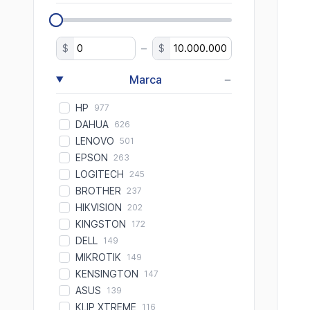
–
$
$
−
Marca
HP
977
DAHUA
626
LENOVO
501
EPSON
263
LOGITECH
245
BROTHER
237
HIKVISION
202
KINGSTON
172
DELL
149
MIKROTIK
149
KENSINGTON
147
ASUS
139
KLIP XTREME
116