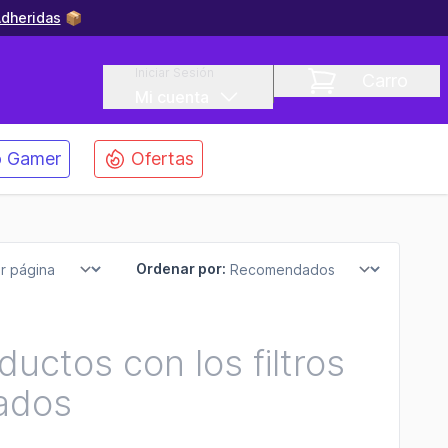
dheridas
📦
Iniciar Sesión
Carro
Mi cuenta
 Gamer
Ofertas
Ordenar por:
uctos con los filtros
ados