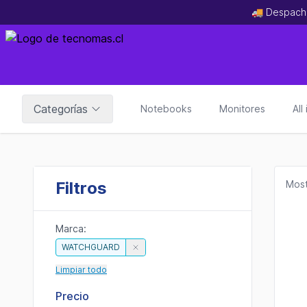
🚚 Despach
Categorías
Notebooks
Monitores
All
Filtros
Most
Marca:
WATCHGUARD
Limpiar todo
Precio