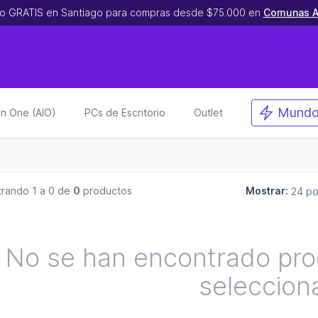
o GRATIS en Santiago para compras desde $75.000 en
Comunas A
Mundo
 in One (AIO)
PCs de Escritorio
Outlet
rando 1 a 0 de
0
productos
Mostrar:
No se han encontrado prod
seleccion