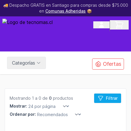
🚚 Despacho GRATIS en Santiago para compras desde $75.000
en
Comunas Adheridas
📦
Categorías
Ofertas
Mostrando 1 a 0 de
0
productos
Filtrar
Mostrar:
Ordenar por: