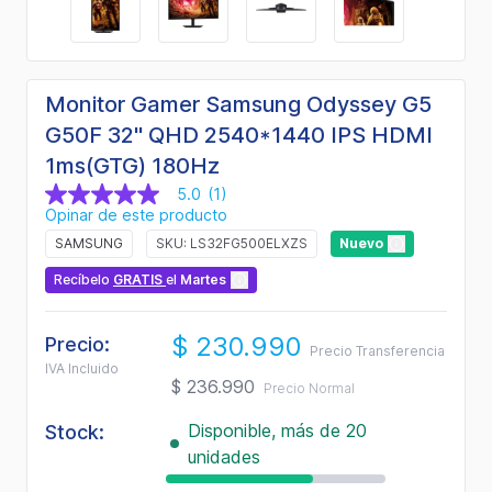
Monitor Gamer Samsung Odyssey G5
G50F 32" QHD 2540*1440 IPS HDMI
1ms(GTG) 180Hz
5.0
(1)
5.0
Opinar de este producto
de
5
SAMSUNG
SKU: LS32FG500ELXZS
Nuevo
estrellas,
valor
Recíbelo
GRATIS
el
Martes
medio
de
valoración.
$ 230.990
Read
Precio:
Precio Transferencia
a
IVA Incluido
Review.
$ 236.990
Precio Normal
Enlace
en
Disponible, más de 20
la
Stock:
misma
unidades
página.