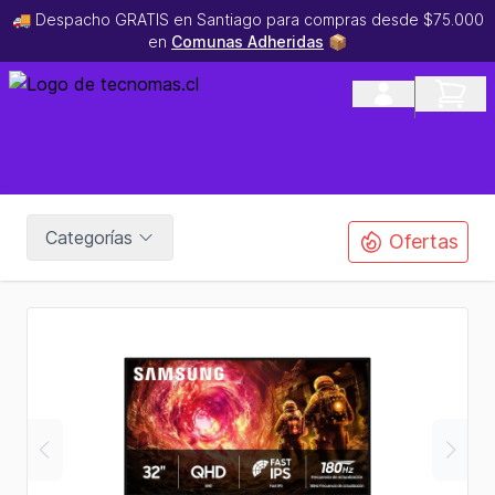
🚚 Despacho GRATIS en Santiago para compras desde $75.000
en
Comunas Adheridas
📦
Categorías
Ofertas