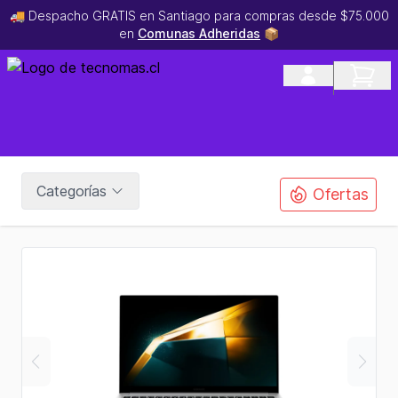
🚚 Despacho GRATIS en Santiago para compras desde $75.000
en
Comunas Adheridas
📦
Categorías
Ofertas