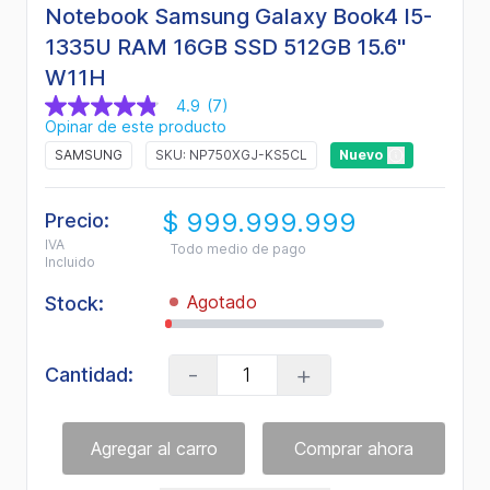
Notebook Samsung Galaxy Book4 I5-
1335U RAM 16GB SSD 512GB 15.6"
W11H
4.9
(7)
4.9
Opinar de este producto
de
5
SAMSUNG
SKU: NP750XGJ-KS5CL
Nuevo
estrellas,
valor
medio
$ 999.999.999
de
Precio:
valoración.
IVA
Todo medio de pago
Read
Incluido
7
Reviews.
Agotado
Stock:
Enlace
en
la
misma
-
+
Cantidad:
página.