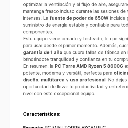
optimizar la ventilación y el flujo de aire, asegur
mantenga fresco incluso durante las sesiones de 
intensas. La
fuente de poder de 650W
incluida 
suministro de energía estable y confiable para to
componentes.
Este equipo viene armado y testeado, lo que signif
para usar desde el primer momento. Además, cue
garantía de 1 año
que cubre fallas de fábrica en
brindándote tranquilidad y confianza en tu compr
En resumen, la
PC Torre AMD Ryzen 5 8600G
es
potente, moderna y versátil, perfecta para
ofici
diseño
,
multitarea
y
uso profesional
. No dejes
oportunidad de llevar tu productividad y entreteni
nivel con este excepcional equipo.
Características:
Formato:
PC MINI TORRE ESGAMING