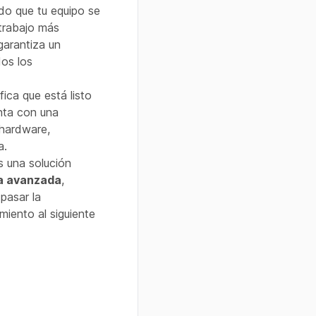
ando que tu equipo se
trabajo más
garantiza un
dos los
ica que está listo
nta con una
 hardware,
a.
 una solución
na avanzada
,
 pasar la
miento al siguiente