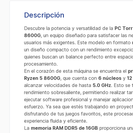
Descripción
Descubre la potencia y versatilidad de la
PC Tor
8600G
, un equipo diseñado para satisfacer las 
usuarios más exigentes. Este modelo en formato
un diseño compacto con un rendimiento excepcion
quienes buscan un balance perfecto entre espac
procesamiento.
En el corazón de esta máquina se encuentra el
p
Ryzen 5 8600G
, que cuenta con
6 núcleos
y
12
alcanzar velocidades de hasta
5.0 GHz
. Esto se
rendimiento sobresaliente, permitiendo realizar t
ejecutar software profesional y manejar aplicacio
esfuerzo. Ya sea que estés trabajando en proyec
disfrutando de tus juegos favoritos, este procesa
experiencia fluida y eficiente.
La
memoria RAM DDR5 de 16GB
proporciona un