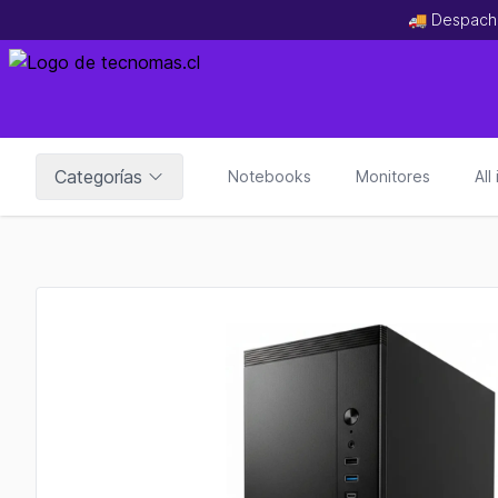
🚚 Despach
Categorías
Notebooks
Monitores
All