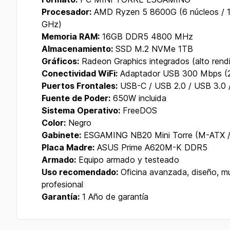
Procesador:
AMD Ryzen 5 8600G (6 núcleos / 12 
GHz)
Memoria RAM:
16GB DDR5 4800 MHz
Almacenamiento:
SSD M.2 NVMe 1TB
Gráficos:
Radeon Graphics integrados (alto rend
Conectividad WiFi:
Adaptador USB 300 Mbps (
Puertos Frontales:
USB-C / USB 2.0 / USB 3.0 
Fuente de Poder:
650W incluida
Sistema Operativo:
FreeDOS
Color:
Negro
Gabinete:
ESGAMING NB20 Mini Torre (M-ATX /
Placa Madre:
ASUS Prime A620M-K DDR5
Armado:
Equipo armado y testeado
Uso recomendado:
Oficina avanzada, diseño, mul
profesional
Garantía:
1 Año de garantía