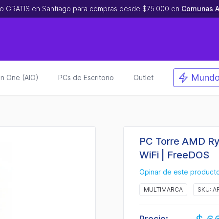
o GRATIS en Santiago para compras desde $75.000 en
Comunas A
Mundo
 in One (AIO)
PCs de Escritorio
Outlet
PC Torre AMD Ry
WiFi | FreeDOS
Opinar de este product
MULTIMARCA
SKU: A
Precio: