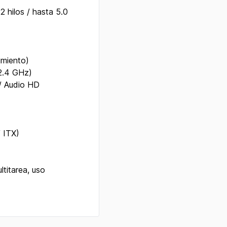
hilos / hasta 5.0
imiento)
2.4 GHz)
/ Audio HD
 ITX)
titarea, uso