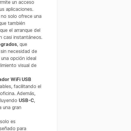
permite un acceso
us aplicaciones.
no solo ofrece una
 que también
que el arranque del
n casi instantáneos.
egrados
, que
a sin necesidad de
 una opción ideal
dimiento visual de
ador WiFi USB
ables, facilitando el
 oficina. Además,
ncluyendo
USB-C
,
a una gran
solo es
iseñado para