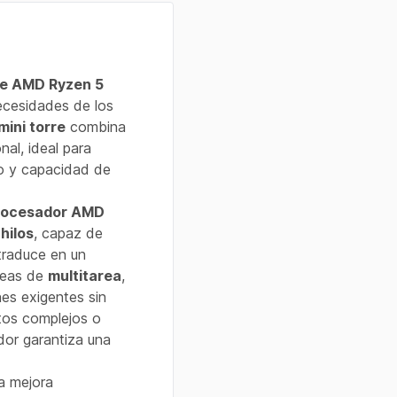
re AMD Ryzen 5
necesidades de los
mini torre
combina
al, ideal para
io y capacidad de
rocesador AMD
 hilos
, capaz de
 traduce en un
areas de
multitarea
,
nes exigentes sin
tos complejos o
dor garantiza una
a mejora