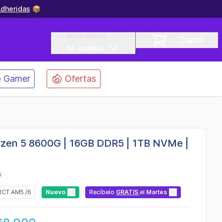
dheridas
📦
Iniciar Sesión
Carro
Mi cuenta
 Gamer
Ofertas
zen 5 8600G | 16GB DDR5 | 1TB NVMe |
o
RCT AM5 /6
Nuevo
Recíbelo
GRATIS
el
Martes