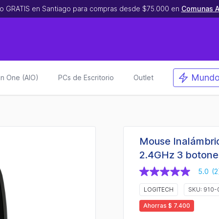
o GRATIS en Santiago para compras desde $75.000 en
Comunas A
Mundo
 in One (AIO)
PCs de Escritorio
Outlet
Mouse Inalámbri
2.4GHz 3 botone
5.0
(2
5.0
de
LOGITECH
SKU: 910
5
estrellas,
valor
Ahorras $ 7.400
medio