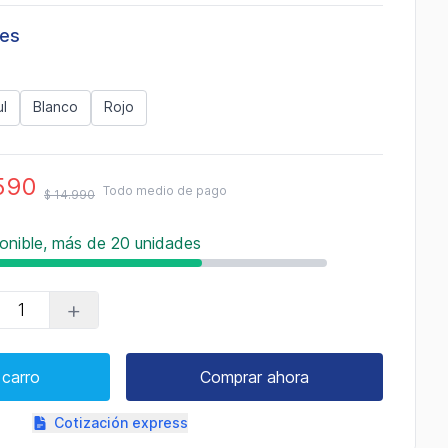
les
l
Blanco
Rojo
590
Todo medio de pago
$ 14.990
onible, más de 20 unidades
+
 carro
Comprar ahora
Cotización express