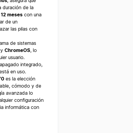
mos
, asegura que
La duración de la
a
12 meses
con una
tar de un
zar las pilas con
gama de sistemas
y
ChromeOS
, lo
ier usuario.
/apagado integrado,
está en uso.
70
es la elección
fiable, cómodo y de
gía avanzada lo
lquier configuración
ia informática con