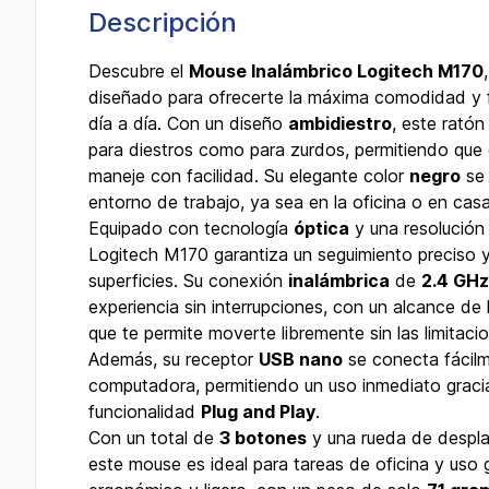
Descripción
Descubre el
Mouse Inalámbrico Logitech M170
diseñado para ofrecerte la máxima comodidad y f
día a día. Con un diseño
ambidiestro
, este ratón
para diestros como para zurdos, permitiendo que c
maneje con facilidad. Su elegante color
negro
se 
entorno de trabajo, ya sea en la oficina o en casa
Equipado con tecnología
óptica
y una resolució
Logitech M170 garantiza un seguimiento preciso y
superficies. Su conexión
inalámbrica
de
2.4 GHz
experiencia sin interrupciones, con un alcance de
que te permite moverte libremente sin las limitaci
Además, su receptor
USB nano
se conecta fácilm
computadora, permitiendo un uso inmediato graci
funcionalidad
Plug and Play
.
Con un total de
3 botones
y una rueda de despla
este mouse es ideal para tareas de oficina y uso 