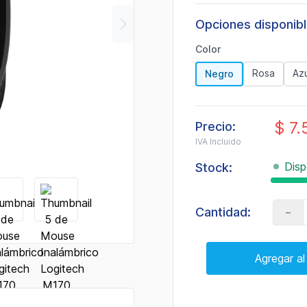
de
valoración.
Opciones disponib
Read
2
Reviews.
Color
Enlace
en
Rosa
Azu
Negro
la
misma
página.
$ 7.
Precio:
IVA Incluido
Disp
Stock:
-
Cantidad:
Agregar al