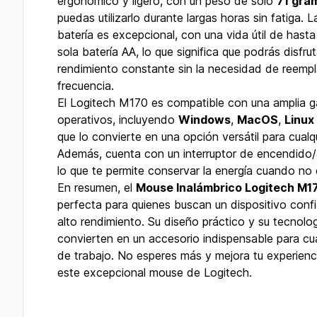
ergonómico y ligero, con un peso de solo
71 gra
puedas utilizarlo durante largas horas sin fatiga. 
batería es excepcional, con una vida útil de hast
sola batería AA, lo que significa que podrás disfru
rendimiento constante sin la necesidad de reempla
frecuencia.
El Logitech M170 es compatible con una amplia 
operativos, incluyendo
Windows
,
MacOS
,
Linux
que lo convierte en una opción versátil para cualqu
Además, cuenta con un interruptor de encendido
lo que te permite conservar la energía cuando no 
En resumen, el
Mouse Inalámbrico Logitech M1
perfecta para quienes buscan un dispositivo con
alto rendimiento. Su diseño práctico y su tecnolo
convierten en un accesorio indispensable para cua
de trabajo. No esperes más y mejora tu experienc
este excepcional mouse de Logitech.