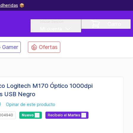
dheridas
📦
Iniciar Sesión
Carro
Mi cuenta
 Gamer
Ofertas
co Logitech M170 Óptico 1000dpi
s USB Negro
)
Opinar de este producto
-004940
Nuevo
Recíbelo
el
Martes