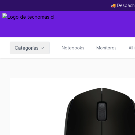
🚚 Despach
Categorías
Notebooks
Monitores
All