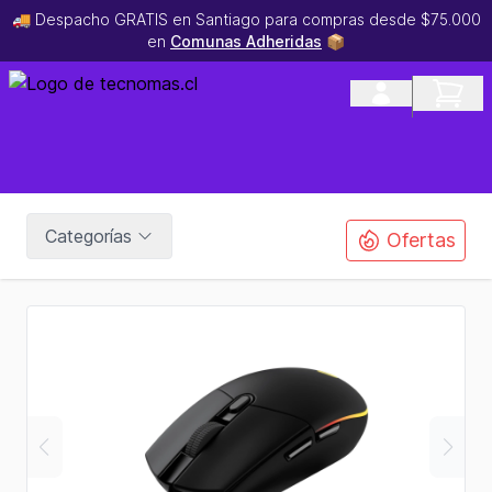
🚚 Despacho GRATIS en Santiago para compras desde $75.000
en
Comunas Adheridas
📦
Categorías
Ofertas