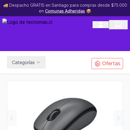
🚚 Despacho GRATIS en Santiago para compras desde $75.000
en
Comunas Adheridas
📦
Categorías
Ofertas