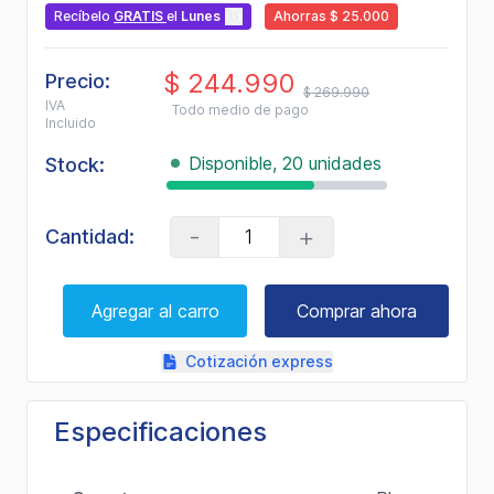
valor
Recíbelo
GRATIS
el
Lunes
Ahorras $ 25.000
medio
de
valoración.
$ 244.990
Read
Precio:
$ 269.990
4
IVA
Todo medio de pago
Reviews.
Incluido
Enlace
en
Disponible, 20 unidades
Stock:
la
misma
página.
-
+
Cantidad:
Agregar al carro
Comprar ahora
Cotización express
Especificaciones