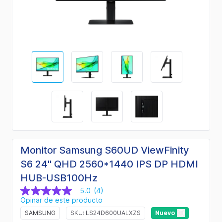
Monitor Samsung S60UD ViewFinity
S6 24" QHD 2560*1440 IPS DP HDMI
HUB-USB100Hz
5.0
(4)
5.0
Opinar de este producto
de
5
SAMSUNG
SKU: LS24D600UALXZS
Nuevo
estrellas,