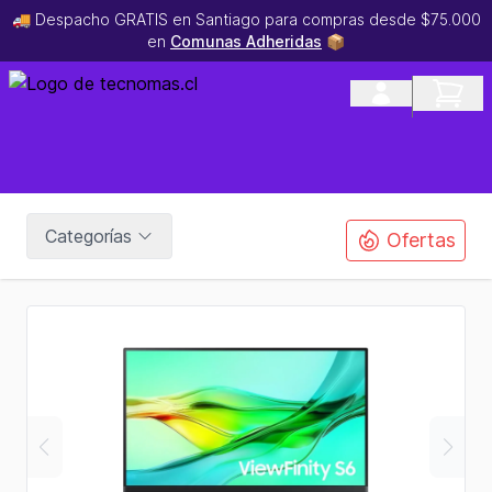
🚚 Despacho GRATIS en Santiago para compras desde $75.000
en
Comunas Adheridas
📦
Categorías
Ofertas