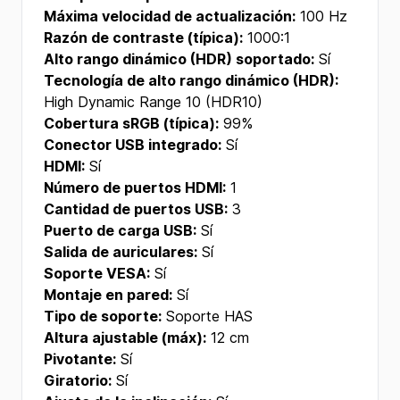
Máxima velocidad de actualización:
100 Hz
Razón de contraste (típica):
1000:1
Alto rango dinámico (HDR) soportado:
Sí
Tecnología de alto rango dinámico (HDR):
High Dynamic Range 10 (HDR10)
Cobertura sRGB (típica):
99%
Conector USB integrado:
Sí
HDMI:
Sí
Número de puertos HDMI:
1
Cantidad de puertos USB:
3
Puerto de carga USB:
Sí
Salida de auriculares:
Sí
Soporte VESA:
Sí
Montaje en pared:
Sí
Tipo de soporte:
Soporte HAS
Altura ajustable (máx):
12 cm
Pivotante:
Sí
Giratorio:
Sí