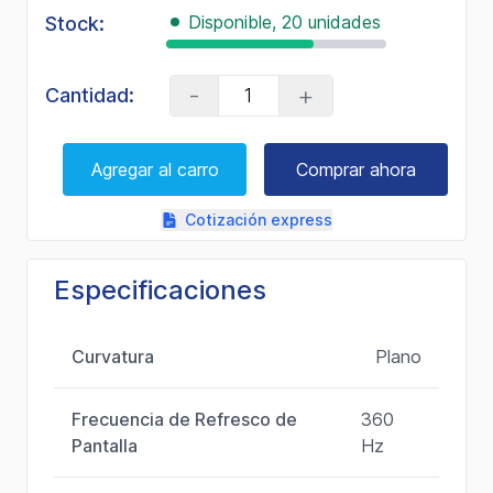
en
Disponible, 20 unidades
Stock:
la
misma
página.
-
+
Cantidad:
Agregar al carro
Comprar ahora
Cotización express
Especificaciones
Curvatura
Plano
Frecuencia de Refresco de
360
Pantalla
Hz