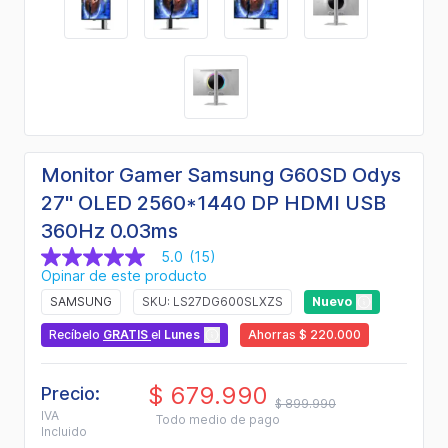
Monitor Gamer Samsung G60SD Odys
27" OLED 2560*1440 DP HDMI USB
360Hz 0.03ms
5.0
(15)
5.0
Opinar de este producto
de
5
SAMSUNG
SKU: LS27DG600SLXZS
Nuevo
estrellas,
valor
Recíbelo
GRATIS
el
Lunes
Ahorras $ 220.000
medio
de
valoración.
$ 679.990
Read
Precio:
$ 899.990
15
IVA
Todo medio de pago
Reviews.
Incluido
Enlace