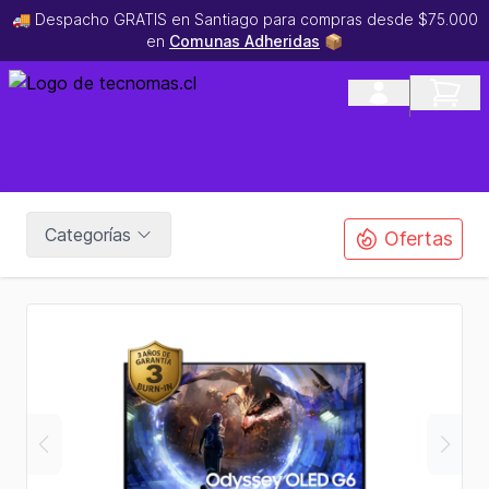
🚚 Despacho GRATIS en Santiago para compras desde $75.000
en
Comunas Adheridas
📦
Categorías
Ofertas