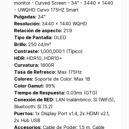
monitor - Curved Screen - 34" - 3440 x 1440
- UWQHD Curvo 175HZ Smart
Pulgadas:
34"
Resolución:
3440 x 1440 WQHD
Relación de aspecto:
21:9
Tipo de Pantalla:
OLED
Brillo:
250 cd/m²
Contraste:
1,000,000:1 (Típico)
HDR:
HDR10, HDR10+
Curvatura:
1800R
Tasa de Refresco:
Max 175Hz
Colores:
Soporte de Color: Max 1B
Color Gamut:
99%
Tiempo de Respuesta:
0.03ms (GTG)
Conexión de RED:
LAN Inalámbrico: Sí (WiFi5),
Bluetooth: Sí (5.2)
Puertos:
1x Display Port v1.4, 2x HDMI v2.1,
2x Hub USB
Accesorios:
Cable de Poder: 1.5 m, Cable