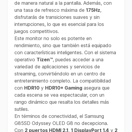
de manera natural a la pantalla. Además, con
una tasa de refresco máxima de
175Hz
,
disfrutarás de transiciones suaves y sin
interrupciones, lo que es esencial para los
juegos competitivos.
Este monitor no solo es potente en
rendimiento, sino que también está equipado
con características inteligentes. Con el sistema
operativo
Tizen™
, puedes acceder a una
variedad de aplicaciones y servicios de
streaming, convirtiéndolo en un centro de
entretenimiento completo. La compatibilidad
con
HDR10
y
HDR10+ Gaming
asegura que
cada escena se vea espectacular, con un
rango dinámico que resalta los detalles más
sutiles.
En términos de conectividad, el Samsung
G85SD Odyssey OLED G8 no decepciona.
Con
2 puertos HDMI 2.1
,
1 DisplayPort 1.4
y
2