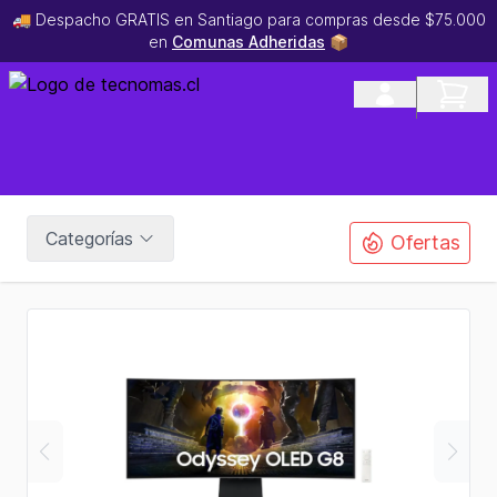
🚚 Despacho GRATIS en Santiago para compras desde $75.000
en
Comunas Adheridas
📦
Categorías
Ofertas