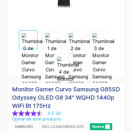
Monitor Gamer Curvo Samsung G85SD
Odyssey OLED G8 34" WQHD 1440p
WiFi Bt 175Hz
4.5
(4)
4.5
Opinar de este producto
de
5
SAMSUNG
SKU: LS34DG850SLXZS
Nuevo
estrellas,