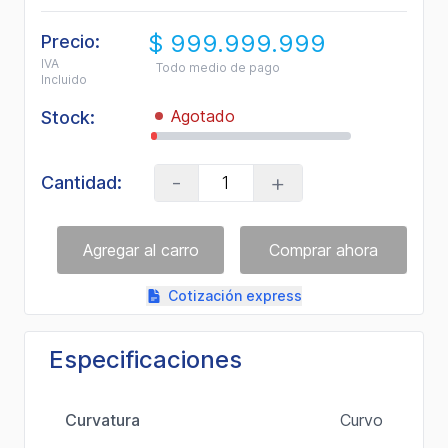
valor
medio
$ 999.999.999
de
Precio:
valoración.
IVA
Todo medio de pago
Read
Incluido
4
Reviews.
Agotado
Stock:
Enlace
en
la
misma
-
+
Cantidad:
página.
Cotización express
Especificaciones
Curvatura
Curvo