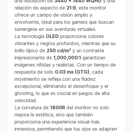
una resolución de
3440 x 1440 WQHD
y una
relación de aspecto de
21:9
, este monitor
ofrece un campo de visión amplio y
envolvente, ideal para los gamers que buscan
sumergirse en sus aventuras virtuales.
La tecnología
OLED
proporciona colores
vibrantes y negros profundos, mientras que su
brillo típico de
250 cd/m²
y un contraste
impresionante de
1,000,000:1
garantizan
imágenes nítidas y realistas. Con un tiempo de
respuesta de solo
0.03 ms (GTG)
, cada
movimiento se refleja con una fluidez
excepcional, eliminando el desenfoque y el
ghosting, lo que es crucial en juegos de alta
velocidad.
La curvatura de
1800R
del monitor no solo
mejora la estética, sino que también
proporciona una experiencia visual más
inmersiva, permitiendo que tus ojos se adapten