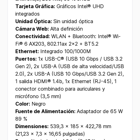
Tarjeta Gráfica:
Gráficos Intel® UHD
integrados
Unidad Óptica:
Sin unidad óptica
Cámara Web:
Alta definición
Conectividad:
WLAN + Bluetooth: Intel® Wi-
Fi® 6 AX203, 802.11ax 2x2 + BT5.2
Ethernet:
Integrado 100/1000M
Puertos:
1x USB-C® (USB 10 Gbps / USB 3.2
Gen 2), 2x USB-A (USB de alta velocidad/USB
2.0), 2x USB-A (USB 10 Gbps/USB 3.2 Gen 2),
1 salida HDMI® 1.4b, 1x Ethernet (RJ-45), 1
conector combinado para auriculares y
micrófono (3,5 mm)
Color:
Negro
Fuente de Alimentación:
Adaptador de 65 W
89 %
Dimensiones:
539,3 x 185 x 422,78 mm
(21,23 x 7,3 x 16,65 pulgadas)