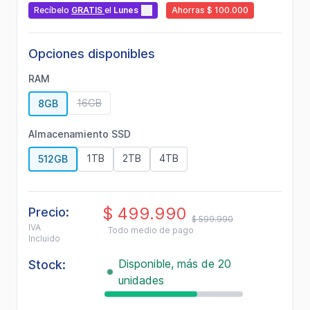
valor
Recíbelo
GRATIS
el
Lunes
Ahorras $ 100.000
medio
de
valoración.
Read
Opciones disponibles
3
Reviews.
RAM
Enlace
en
16GB
8GB
la
misma
página.
Almacenamiento SSD
1TB
2TB
4TB
512GB
$ 499.990
Precio:
$ 599.990
IVA
Todo medio de pago
Incluido
Disponible, más de 20
Stock:
unidades