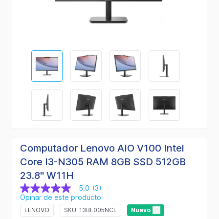
Computador Lenovo AIO V100 Intel
Core I3-N305 RAM 8GB SSD 512GB
23.8" W11H
5.0
(3)
5.0
Opinar de este producto
de
5
LENOVO
SKU: 13BE005NCL
Nuevo
estrellas,