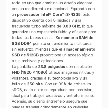
todo en uno que combina un diseño elegante
con un rendimiento excepcional. Equipado con
un
procesador Intel® Core™ i3-N305
, este
dispositivo cuenta con 8 núcleos y una
frecuencia turbo máxima de
3.80 GHz
, lo que
garantiza una experiencia fluida y eficiente para
todas tus tareas diarias. Su
memoria RAM de
8GB DDR4
permite un rendimiento multitarea
sin esfuerzo, mientras que el
almacenamiento
SSD de 512GB
proporciona un acceso rápido
a tus archivos y aplicaciones.
La pantalla de
23.8 pulgadas
con resolución
FHD (1920 x 1080)
ofrece imágenes nítidas y
vibrantes, gracias a su tecnología
IPS
y un
brillo de
250 nits
. Con un 99% de cobertura
sRGB, cada color se reproduce con precisión,
ideal para trabajos creativos y entretenimiento.
Además, su diseño antirreflejo asegura que
puedas trabajar cómodamente en cualquier