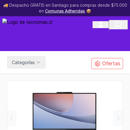
🚚 Despacho GRATIS en Santiago para compras desde $75.000
en
Comunas Adheridas
📦
Categorías
Ofertas