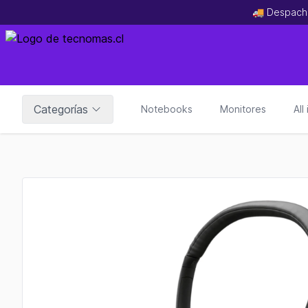
🚚 Despach
Categorías
Notebooks
Monitores
All