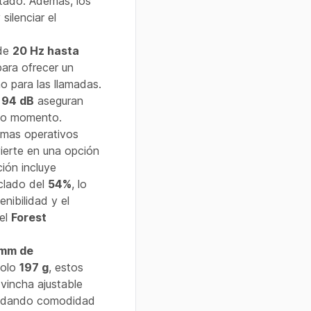
tado. Además, los
silenciar el
sde
20 Hz hasta
para ofrecer un
o para las llamadas.
e
94 dB
aseguran
odo momento.
emas operativos
vierte en una opción
ción incluye
iclado del
54%
, lo
nibilidad y el
del
Forest
mm de
solo
197 g
, estos
 vincha ajustable
rindando comodidad