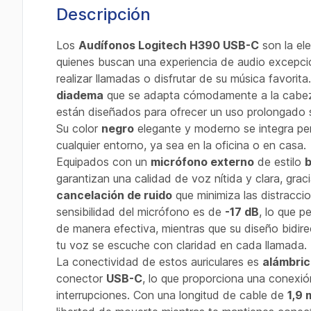
Descripción
Los
Audífonos Logitech H390 USB-C
son la el
quienes buscan una experiencia de audio excepcio
realizar llamadas o disfrutar de su música favorit
diadema
que se adapta cómodamente a la cabeza
están diseñados para ofrecer un uso prolongado 
Su color
negro
elegante y moderno se integra p
cualquier entorno, ya sea en la oficina o en casa.
Equipados con un
micrófono externo
de estilo
garantizan una calidad de voz nítida y clara, grac
cancelación de ruido
que minimiza las distracci
sensibilidad del micrófono es de
-17 dB
, lo que p
de manera efectiva, mientras que su diseño bidir
tu voz se escuche con claridad en cada llamada.
La conectividad de estos auriculares es
alámbri
conector
USB-C
, lo que proporciona una conexió
interrupciones. Con una longitud de cable de
1,9 