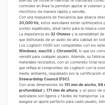
libertad de moverte mientras te mantienes conec
controles en línea te permiten ajustar el volumen y 
micrófono de manera rápida y sencilla.
Con una respuesta de frecuencia que abarca de
20,000 Hz
, estos auriculares están optimizados 
sonido equilibrado, ideal tanto para la música com
La impedancia de
32 Ohmios
y la sensibilidad d
que disfrutarás de un audio de alta calidad en t
Los Logitech H390 son compatibles con los sist
Windows
,
macOS
y
ChromeOS
, lo que los con
versátil para cualquier usuario. Además, su fabrica
materiales reciclados, con un contenido total rec
que refleja el compromiso de Logitech con la soste
medio ambiente, respaldado por la certificación 
Stewardship Council (FSC)
.
Con unas dimensiones de
151 mm de ancho
,
68 
profundidad
y
171 mm de altura
, y un peso de 
auriculares son ligeros y fáciles de transportar. La
asegura un ajuste perfecto para cada usuario, b