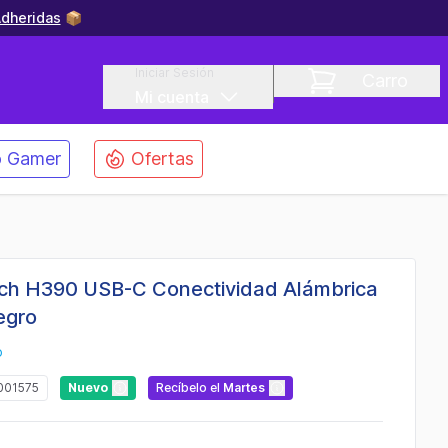
dheridas
📦
Iniciar Sesión
Carro
Mi cuenta
 Gamer
Ofertas
ech H390 USB-C Conectividad Alámbrica
egro
o
001575
Nuevo
Recíbelo
el
Martes