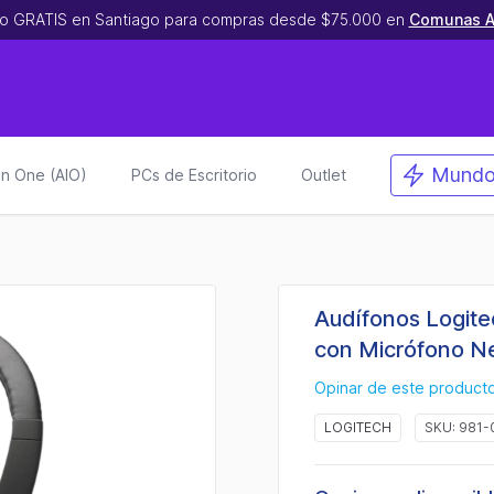
o GRATIS en Santiago para compras desde $75.000 en
Comunas A
Mundo
 in One (AIO)
PCs de Escritorio
Outlet
Audífonos Logit
con Micrófono N
Opinar de este product
LOGITECH
SKU: 981-