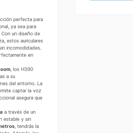
ección perfecta para
nal, ya sea para
a. Con un diseño de
, estos auriculares
sin incomodidades.
erfectamente en
boom
, los H390
ias a su
ones del entorno. La
ermite captar la voz
eccional asegura que
ca
a través de un
n estable y sin
metros
, tendrás la