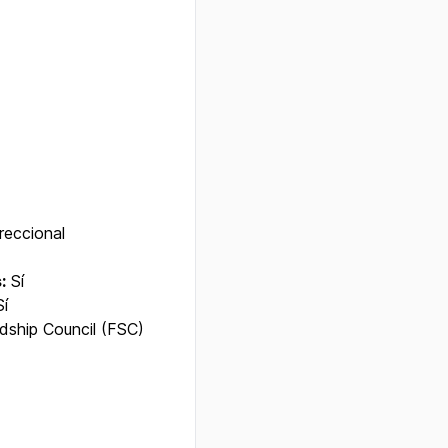
reccional
:
Sí
í
dship Council (FSC)