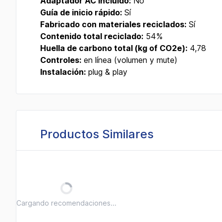
Adaptador AC incluido:
No
Guía de inicio rápido:
Sí
Fabricado con materiales reciclados:
Sí
Contenido total reciclado:
54%
Huella de carbono total (kg of CO2e):
4,78
Controles:
en línea (volumen y mute)
Instalación:
plug & play
Productos Similares
Cargando recomendaciones...