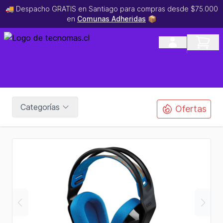
🚚 Despacho GRATIS en Santiago para compras desde $75.000
en
Comunas Adheridas
📦
Categorías
Ofertas