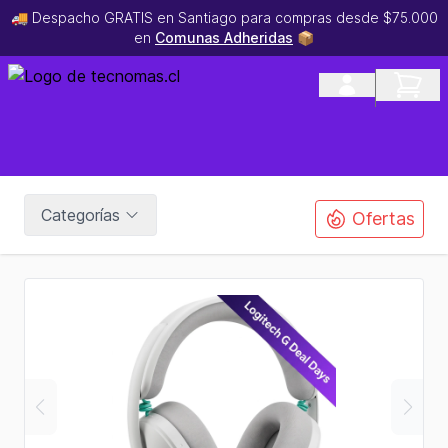
🚚 Despacho GRATIS en Santiago para compras desde $75.000
en
Comunas Adheridas
📦
Categorías
Ofertas