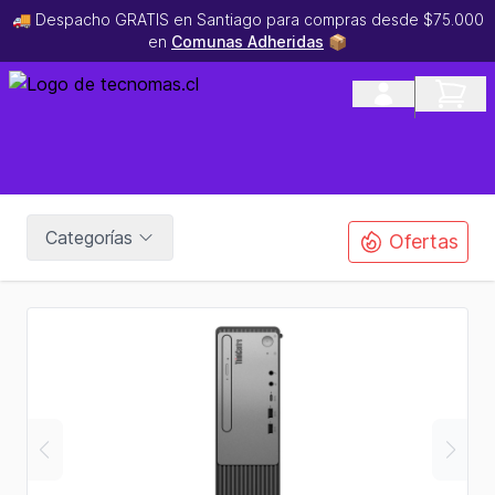
🚚 Despacho GRATIS en Santiago para compras desde $75.000
en
Comunas Adheridas
📦
Categorías
Ofertas