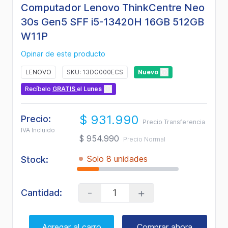
Computador Lenovo ThinkCentre Neo
30s Gen5 SFF i5-13420H 16GB 512GB
W11P
Opinar de este producto
LENOVO
SKU: 13DG000ECS
Nuevo
Recíbelo
GRATIS
el
Lunes
$ 931.990
Precio:
Precio Transferencia
IVA Incluido
$ 954.990
Precio Normal
Solo 8 unidades
Stock:
-
+
Cantidad:
Agregar al carro
Comprar ahora