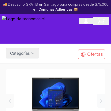
🚚 Despacho GRATIS en Santiago para compras desde $75.000
en
Comunas Adheridas
📦
Categorías
Ofertas