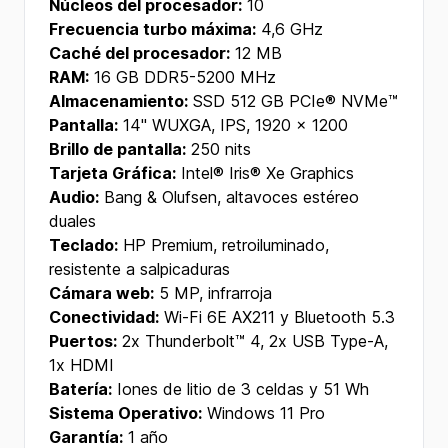
Núcleos del procesador:
10
Frecuencia turbo máxima:
4,6 GHz
Caché del procesador:
12 MB
RAM:
16 GB DDR5-5200 MHz
Almacenamiento:
SSD 512 GB PCIe® NVMe™
Pantalla:
14" WUXGA, IPS, 1920 x 1200
Brillo de pantalla:
250 nits
Tarjeta Gráfica:
Intel® Iris® Xe Graphics
Audio:
Bang & Olufsen, altavoces estéreo
duales
Teclado:
HP Premium, retroiluminado,
resistente a salpicaduras
Cámara web:
5 MP, infrarroja
Conectividad:
Wi-Fi 6E AX211 y Bluetooth 5.3
Puertos:
2x Thunderbolt™ 4, 2x USB Type-A,
1x HDMI
Batería:
Iones de litio de 3 celdas y 51 Wh
Sistema Operativo:
Windows 11 Pro
Garantía:
1 año