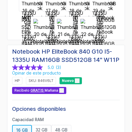
Notebook HP EliteBook 840 G10 I5-
1335U RAM16GB SSD512GB 14" W11P
5.0
(3)
5.0
Opinar de este producto
de
5
HP
SKU: 846V6LT
Nuevo
estrellas,
valor
Recíbelo
GRATIS
Mañana
medio
de
valoración.
Read
Opciones disponibles
3
Reviews.
Capacidad RAM
Enlace
en
32 GB
48 GB
16 GB
la