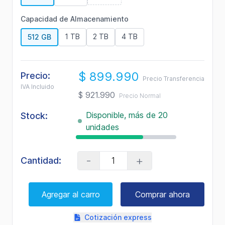
misma
página.
Capacidad de Almacenamiento
1 TB
2 TB
4 TB
512 GB
$ 899.990
Precio:
Precio Transferencia
IVA Incluido
$ 921.990
Precio Normal
Disponible, más de 20
Stock:
unidades
-
+
Cantidad:
Agregar al carro
Comprar ahora
Cotización express