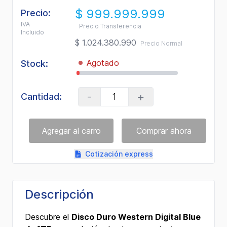
a
$ 999.999.999
Review.
Precio:
Enlace
IVA
Precio Transferencia
en
Incluido
la
$ 1.024.380.990
Precio Normal
misma
página.
Agotado
Stock:
-
+
Cantidad:
Cotización express
Descripción
Descubre el
Disco Duro Western Digital Blue