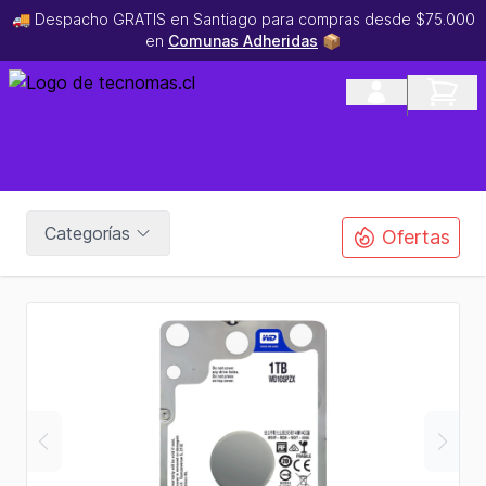
🚚 Despacho GRATIS en Santiago para compras desde $75.000
en
Comunas Adheridas
📦
Categorías
Ofertas