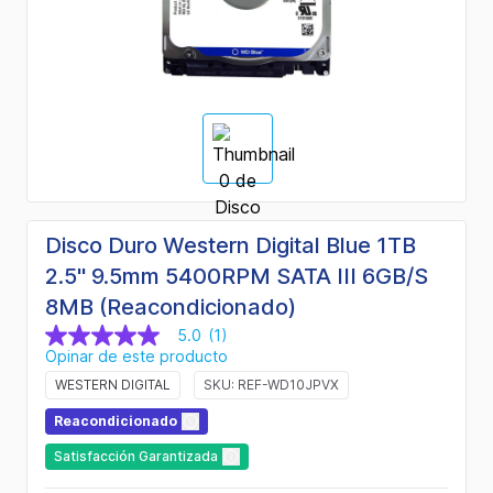
Disco Duro Western Digital Blue 1TB
2.5" 9.5mm 5400RPM SATA III 6GB/S
8MB (Reacondicionado)
5.0
(1)
5.0
Opinar de este producto
de
5
WESTERN DIGITAL
SKU: REF-WD10JPVX
estrellas,
valor
Reacondicionado
medio
de
Satisfacción Garantizada
valoración.
Read