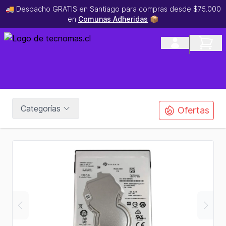
🚚 Despacho GRATIS en Santiago para compras desde $75.000
en
Comunas Adheridas
📦
Categorías
Ofertas