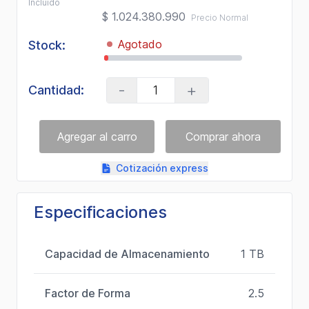
Incluido
Enlace
$ 1.024.380.990
Precio Normal
en
la
misma
Agotado
Stock:
página.
-
+
Cantidad:
Cotización express
Especificaciones
Capacidad de Almacenamiento
1 TB
Factor de Forma
2.5