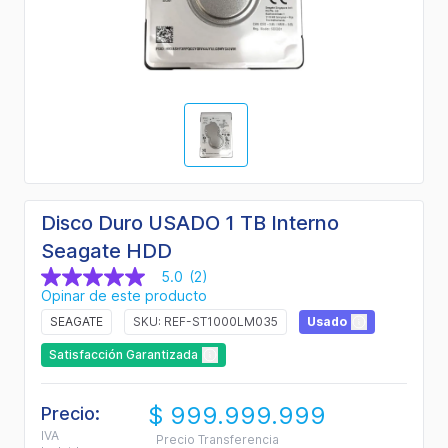
Disco Duro USADO 1 TB Interno
Seagate HDD
5.0
(2)
5.0
Opinar de este producto
de
5
SEAGATE
SKU: REF-ST1000LM035
Usado
estrellas,
valor
Satisfacción Garantizada
medio
de
valoración.
$ 999.999.999
Read
Precio:
2
IVA
Precio Transferencia
Reviews.