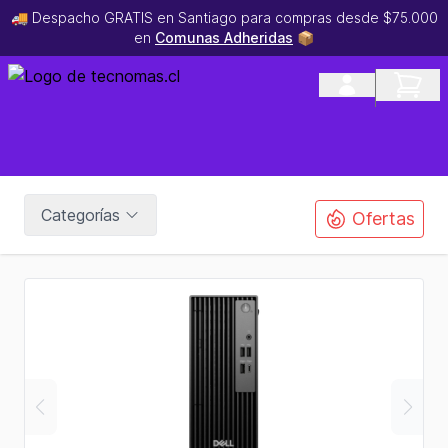
🚚 Despacho GRATIS en Santiago para compras desde $75.000
en
Comunas Adheridas
📦
Categorías
Ofertas