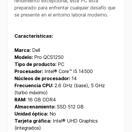
rendimiento excepcional, este PC está
preparado para enfrentar cualquier desafío que
se presente en el entorno laboral moderno.
Características:
Marca:
Dell
Modelo:
Pro QCS1250
Tipo de producto:
PC
Procesador:
Intel® Core™ i5 14500
Núcleos de procesador:
14
Frecuencia CPU:
2.6 GHz (base), 5 GHz
(turbo máximo)
RAM:
16 GB DDR4
Almacenamiento:
SSD 512 GB
Unidad óptica:
No
Tarjeta gráfica:
Intel® UHD Graphics
(integrados)