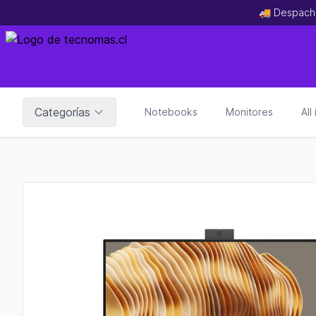
🚚 Despach
Categorías
Notebooks
Monitores
All