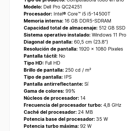
Modelo:
Dell Pro QC24251
Procesador:
Intel® Core™ i5 i5-14500T
Memoria interna:
16 GB DDR5-SDRAM
Capacidad total de almacenaje:
512 GB SSD
Sistema operativo instalado:
Windows 11 Pro
Diagonal de pantalla:
60,5 cm (23.8")
Resolución de pantalla:
1920 x 1080 Pixeles
Pantalla táctil:
No
Tipo HD:
Full HD
Brillo de pantalla:
250 cd / m²
Tipo de pantalla:
IPS
Pantalla antirreflectante:
Sí
Gama de colores:
99%
Núcleos de procesador:
14
Frecuencia del procesador turbo:
4,8 GHz
Caché del procesador:
24 MB
Potencia base del procesador:
35 W
Potencia turbo máxima:
92 W