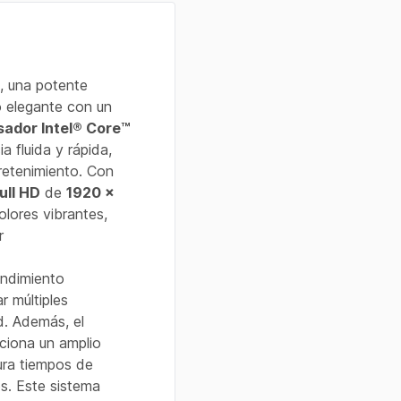
, una potente
 elegante con un
sador Intel® Core™
a fluida y rápida,
tretenimiento. Con
ull HD
de
1920 x
olores vibrantes,
r
endimiento
r múltiples
d. Además, el
ciona un amplio
ura tiempos de
s. Este sistema