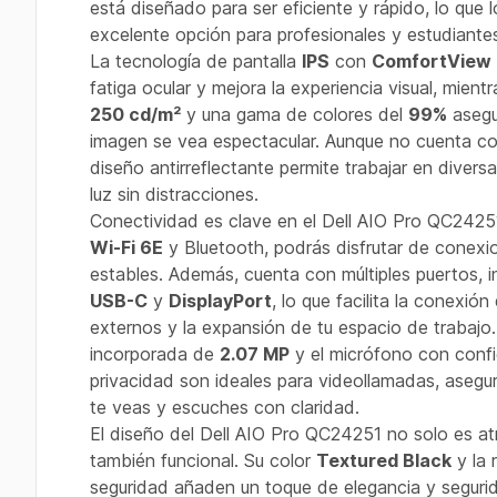
está diseñado para ser eficiente y rápido, lo que 
excelente opción para profesionales y estudiantes
La tecnología de pantalla
IPS
con
ComfortView 
fatiga ocular y mejora la experiencia visual, mientr
250 cd/m²
y una gama de colores del
99%
asegu
imagen se vea espectacular. Aunque no cuenta con 
diseño antirreflectante permite trabajar en diver
luz sin distracciones.
Conectividad es clave en el Dell AIO Pro QC2425
Wi-Fi 6E
y Bluetooth, podrás disfrutar de conexi
estables. Además, cuenta con múltiples puertos, 
USB-C
y
DisplayPort
, lo que facilita la conexión
externos y la expansión de tu espacio de trabajo
incorporada de
2.07 MP
y el micrófono con confi
privacidad son ideales para videollamadas, aseg
te veas y escuches con claridad.
El diseño del Dell AIO Pro QC24251 no solo es atr
también funcional. Su color
Textured Black
y la 
seguridad añaden un toque de elegancia y seguri