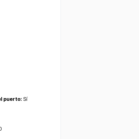
l puerto:
Sí
0