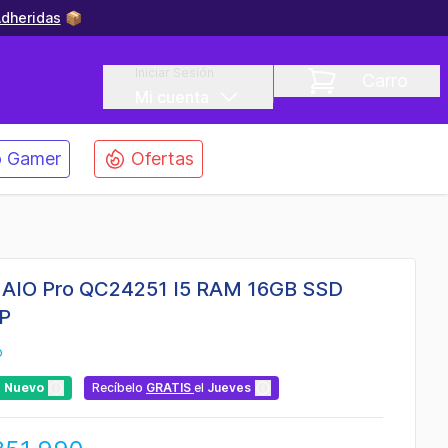
dheridas
📦
Iniciar Sesión
Carro
Mi cuenta
 Gamer
Ofertas
 AIO Pro QC24251 I5 RAM 16GB SSD
1P
o
Nuevo
Recíbelo
GRATIS
el
Jueves