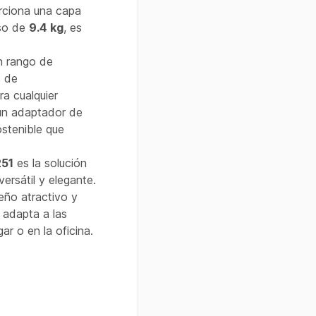
rciona una capa
eso de
9.4 kg
, es
n rango de
s de
a cualquier
un adaptador de
ostenible que
251
es la solución
ersátil y elegante.
eño atractivo y
 adapta a las
ar o en la oficina.