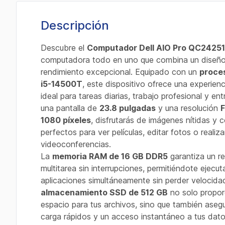
Descripción
Descubre el
Computador Dell AIO Pro QC24251
computadora todo en uno que combina un diseño
rendimiento excepcional. Equipado con un
proce
i5-14500T
, este dispositivo ofrece una experienci
ideal para tareas diarias, trabajo profesional y en
una pantalla de
23.8 pulgadas
y una resolución
F
1080 píxeles
, disfrutarás de imágenes nítidas y c
perfectos para ver películas, editar fotos o realiza
videoconferencias.
La
memoria RAM de 16 GB DDR5
garantiza un r
multitarea sin interrupciones, permitiéndote ejecuta
aplicaciones simultáneamente sin perder velocida
almacenamiento SSD de 512 GB
no solo propor
espacio para tus archivos, sino que también aseg
carga rápidos y un acceso instantáneo a tus dato