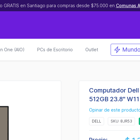
o GRATIS en Santiago para compras desde $75.000 en
Comunas A
Mundo
 in One (AIO)
PCs de Escritorio
Outlet
Computador Dell
512GB 23.8" W1
Opinar de este product
DELL
SKU: 8JR53
Precio: