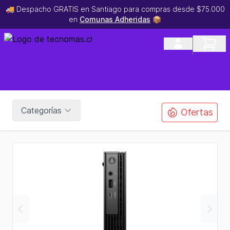
🚚 Despacho GRATIS en Santiago para compras desde $75.000
en
Comunas Adheridas
📦
Categorías
Ofertas