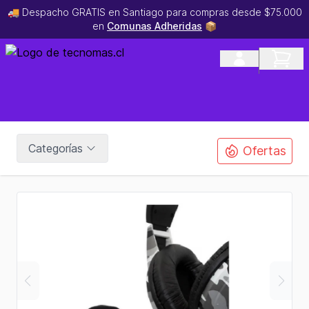
🚚 Despacho GRATIS en Santiago para compras desde $75.000
en
Comunas Adheridas
📦
Categorías
Ofertas