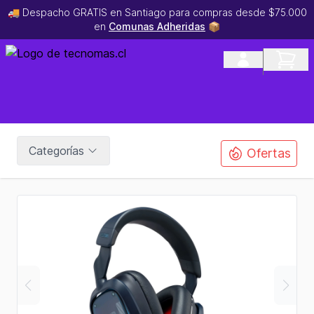
🚚 Despacho GRATIS en Santiago para compras desde $75.000
en
Comunas Adheridas
📦
Categorías
Ofertas