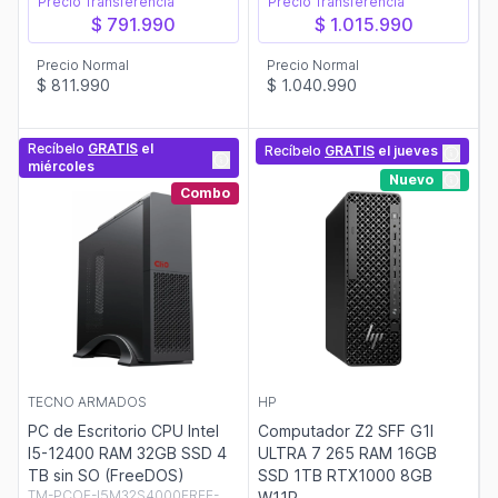
Precio Transferencia
Precio Transferencia
$ 791.990
$ 1.015.990
Precio Normal
Precio Normal
$ 811.990
$ 1.040.990
Recíbelo
GRATIS
el
Recíbelo
GRATIS
el jueves
miércoles
Nuevo
Combo
TECNO ARMADOS
HP
PC de Escritorio CPU Intel
Computador Z2 SFF G1I
I5-12400 RAM 32GB SSD 4
ULTRA 7 265 RAM 16GB
TB sin SO (FreeDOS)
SSD 1TB RTX1000 8GB
TM-PCOF-I5M32S4000FREE-
W11P