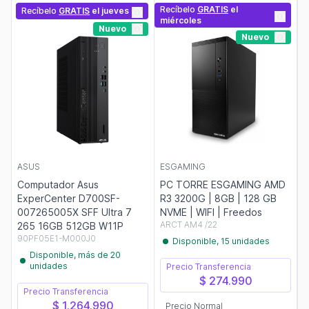
Recíbelo
GRATIS
el
Recíbelo
GRATIS
el jueves
miércoles
Nuevo
Nuevo
ASUS
ESGAMING
Computador Asus
PC TORRE ESGAMING AMD
ExperCenter D700SF-
R3 3200G | 8GB | 128 GB
007265005X SFF Ultra 7
NVME | WIFI | Freedos
ARCT AM4 /22
265 16GB 512GB W11P
90PF05E1-M000J0
Disponible, 15 unidades
Disponible, más de 20
unidades
Precio Transferencia
$ 274.990
Precio Transferencia
$ 1.264.990
Precio Normal