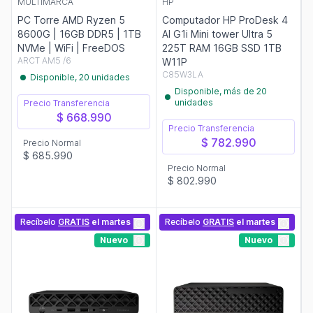
MULTIMARCA
HP
PC Torre AMD Ryzen 5
Computador HP ProDesk 4
8600G | 16GB DDR5 | 1TB
AI G1i Mini tower Ultra 5
NVMe | WiFi | FreeDOS
225T RAM 16GB SSD 1TB
ARCT AM5 /6
W11P
C85W3LA
Disponible, 20 unidades
Disponible, más de 20
unidades
Precio Transferencia
$ 668.990
Precio Transferencia
$ 782.990
Precio Normal
$ 685.990
Precio Normal
$ 802.990
Recíbelo
GRATIS
el martes
Recíbelo
GRATIS
el martes
Nuevo
Nuevo