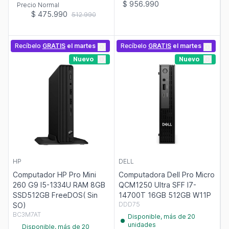
$ 956.990
Precio Normal
$ 475.990
512.990
Recíbelo
GRATIS
el martes
Recíbelo
GRATIS
el martes
Nuevo
Nuevo
HP
DELL
Computador HP Pro Mini
Computadora Dell Pro Micro
260 G9 I5-1334U RAM 8GB
QCM1250 Ultra SFF I7-
SSD512GB FreeDOS( Sin
14700T 16GB 512GB W11P
DDD75
SO)
BC3M7AT
Disponible, más de 20
unidades
Disponible, más de 20