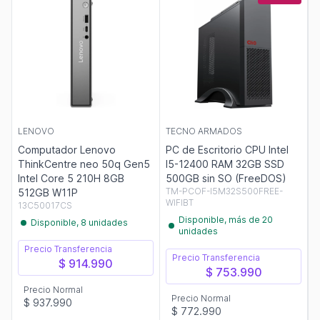
LENOVO
TECNO ARMADOS
Computador Lenovo
PC de Escritorio CPU Intel
ThinkCentre neo 50q Gen5
I5-12400 RAM 32GB SSD
Intel Core 5 210H 8GB
500GB sin SO (FreeDOS)
TM-PCOF-I5M32S500FREE-
512GB W11P
WIFIBT
13C50017CS
Disponible, más de 20
Disponible, 8 unidades
unidades
Precio Transferencia
Precio Transferencia
$ 914.990
$ 753.990
Precio Normal
Precio Normal
$ 937.990
$ 772.990