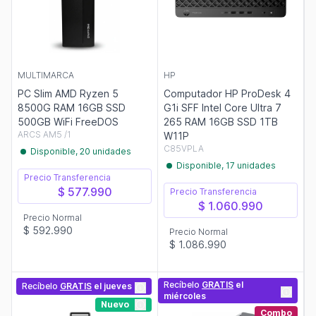
MULTIMARCA
HP
PC Slim AMD Ryzen 5
Computador HP ProDesk 4
8500G RAM 16GB SSD
G1i SFF Intel Core Ultra 7
500GB WiFi FreeDOS
265 RAM 16GB SSD 1TB
ARCS AM5 /1
W11P
C85VPLA
Disponible, 20 unidades
Disponible, 17 unidades
Precio Transferencia
$ 577.990
Precio Transferencia
$ 1.060.990
Precio Normal
$ 592.990
Precio Normal
$ 1.086.990
Recíbelo
GRATIS
el
Recíbelo
GRATIS
el jueves
miércoles
Nuevo
Combo