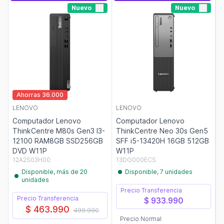
Nuevo
Nuevo
Ahorras 36.000
LENOVO
LENOVO
Computador Lenovo
Computador Lenovo
ThinkCentre M80s Gen3 I3-
ThinkCentre Neo 30s Gen5
12100 RAM8GB SSD256GB
SFF i5-13420H 16GB 512GB
DVD W11P
W11P
12A2S03H00
13DG000ECS
Disponible, más de 20
Disponible, 7 unidades
unidades
Precio Transferencia
Precio Transferencia
$ 933.990
$ 463.990
499.990
Precio Normal