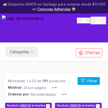
🚚 Despacho GRATIS en Santiago para compras desde $75.000
en
Comunas Adheridas
📦
Categorías
Ofertas
Mostrando 1 a 24 de
191
productos
Filtrar
Mostrar:
Ordenar por:
Recíbelo
GRATIS
el martes
Recíbelo
GRATIS
el martes