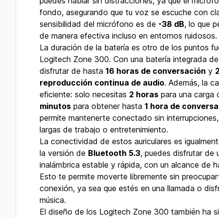
puedes hablar sin distracciones, ya que el micrófon
fondo, asegurando que tu voz se escuche con cla
sensibilidad del micrófono es de
-38 dB
, lo que 
de manera efectiva incluso en entornos ruidosos.
La duración de la batería es otro de los puntos fu
Logitech Zone 300. Con una batería integrada d
disfrutar de hasta
16 horas de conversación
y
reproducción continua de audio
. Además, la ca
eficiente: solo necesitas
2 horas
para una carga 
minutos
para obtener hasta
1 hora de conversa
permite mantenerte conectado sin interrupciones,
largas de trabajo o entretenimiento.
La conectividad de estos auriculares es igualmen
la versión de
Bluetooth 5.3
, puedes disfrutar de
inalámbrica estable y rápida, con un alcance de 
Esto te permite moverte libremente sin preocupart
conexión, ya sea que estés en una llamada o disf
música.
El diseño de los Logitech Zone 300 también ha s