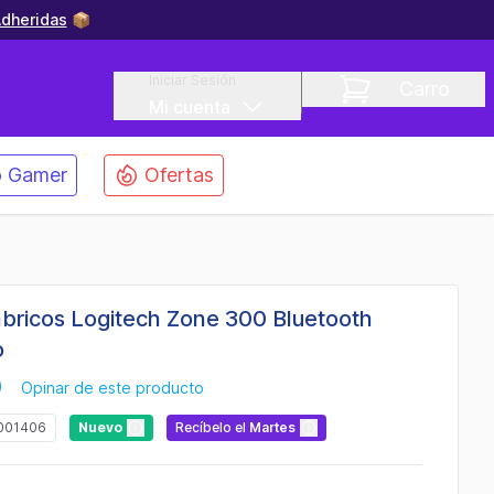
dheridas
📦
Iniciar Sesión
Carro
Mi cuenta
 Gamer
Ofertas
bricos Logitech Zone 300 Bluetooth
o
)
Opinar de este producto
001406
Nuevo
Recíbelo
el
Martes