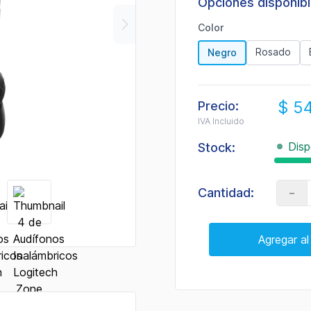
Opciones disponib
de
valoración.
Read
Color
a
Review.
Rosado
Negro
Enlace
en
la
misma
$ 5
página.
Precio:
IVA Incluido
Disp
Stock:
-
Cantidad:
Agregar al