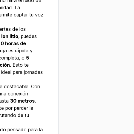
o filtra el ruido de
ridad. La
permite captar tu voz
ertes de los
e
ion litio
, puedes
20 horas de
rga es rápida y
completa, o
5
ción
. Esto te
 ideal para jornadas
te destacable. Con
 una conexión
hasta
30 metros
.
e por perder la
rutando de tu
ido pensado para la