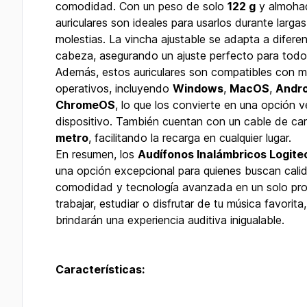
comodidad. Con un peso de solo
122 g
y almohad
auriculares son ideales para usarlos durante larga
molestias. La vincha ajustable se adapta a difer
cabeza, asegurando un ajuste perfecto para todos
Además, estos auriculares son compatibles con mú
operativos, incluyendo
Windows
,
MacOS
,
Andro
ChromeOS
, lo que los convierte en una opción ve
dispositivo. También cuentan con un cable de c
metro
, facilitando la recarga en cualquier lugar.
En resumen, los
Audífonos Inalámbricos Logit
una opción excepcional para quienes buscan cali
comodidad y tecnología avanzada en un solo pro
trabajar, estudiar o disfrutar de tu música favorita
brindarán una experiencia auditiva inigualable.
Características: