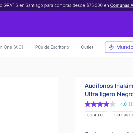
o GRATIS en Santiago para compras desde $75.000 en
Comunas A
Mundo
 in One (AIO)
PCs de Escritorio
Outlet
Audífonos Inalám
Ultra ligero Negr
4.0
(1
4.0
de
LOGITECH
SKU: 981-
5
estrellas,
valor
medio