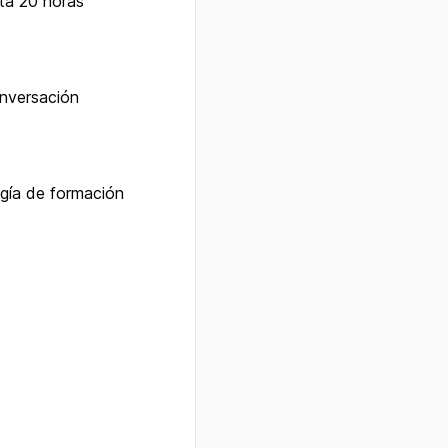
a 20 horas
onversación
gía de formación