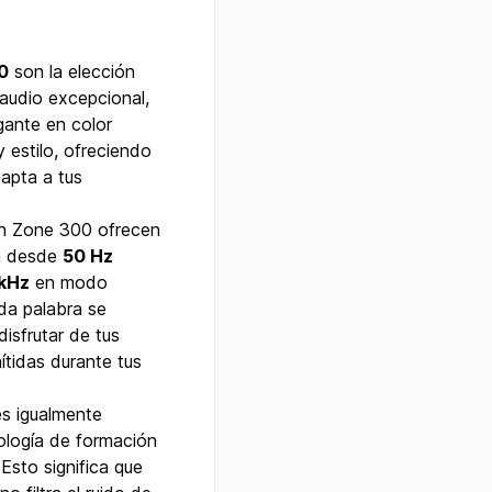
0
son la elección
audio excepcional,
gante en color
 estilo, ofreciendo
dapta a tus
ch Zone 300 ofrecen
va desde
50 Hz
 kHz
en modo
da palabra se
isfrutar de tus
tidas durante tus
es igualmente
ología de formación
 Esto significa que