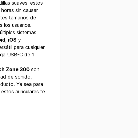
illas suaves, estos
s horas sin causar
entes tamaños de
 los usuarios.
ltiples sistemas
id
,
iOS
y
rsátil para cualquier
arga USB-C de
1
ech Zone 300
son
dad de sonido,
ducto. Ya sea para
, estos auriculares te