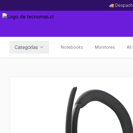
🚚 Despach
Categorías
Notebooks
Monitores
All