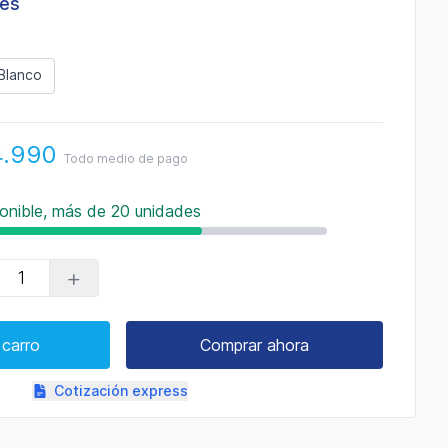
les
Blanco
4.990
Todo medio de pago
onible, más de 20 unidades
+
 carro
Comprar ahora
Cotización express