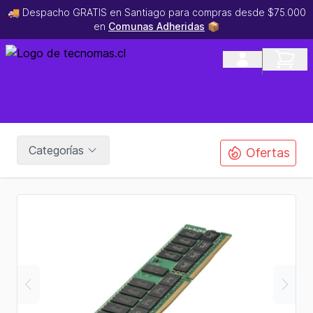
🚚 Despacho GRATIS en Santiago para compras desde $75.000
en
Comunas Adheridas
📦
Categorías
Ofertas