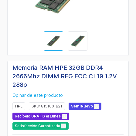
Memoria RAM HPE 32GB DDR4
2666Mhz DIMM REG ECC CL19 1.2V
288p
Opinar de este producto
HPE
SKU: 815100-B21
SemiNuevo
Recíbelo
GRATIS
el
Lunes
Satisfacción Garantizada