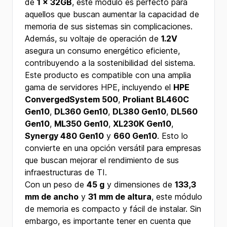
de
1 x 32GB
, este módulo es perfecto para
aquellos que buscan aumentar la capacidad de
memoria de sus sistemas sin complicaciones.
Además, su voltaje de operación de
1.2V
asegura un consumo energético eficiente,
contribuyendo a la sostenibilidad del sistema.
Este producto es compatible con una amplia
gama de servidores HPE, incluyendo el
HPE
ConvergedSystem 500
,
Proliant BL460C
Gen10
,
DL360 Gen10
,
DL380 Gen10
,
DL560
Gen10
,
ML350 Gen10
,
XL230K Gen10
,
Synergy 480 Gen10
y
660 Gen10
. Esto lo
convierte en una opción versátil para empresas
que buscan mejorar el rendimiento de sus
infraestructuras de TI.
Con un peso de
45 g
y dimensiones de
133,3
mm de ancho
y
31 mm de altura
, este módulo
de memoria es compacto y fácil de instalar. Sin
embargo, es importante tener en cuenta que