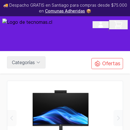
🚚 Despacho GRATIS en Santiago para compras desde $75.000
en
Comunas Adheridas
📦
Categorías
Ofertas