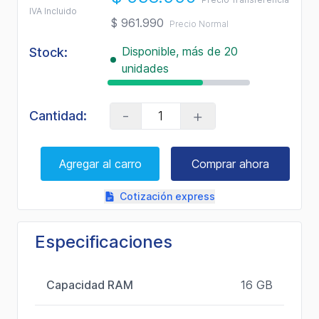
a
IVA Incluido
Review.
$ 961.990
Precio Normal
Enlace
en
Disponible, más de 20
la
Stock:
misma
unidades
página.
-
+
Cantidad:
Agregar al carro
Comprar ahora
Cotización express
Especificaciones
Capacidad RAM
16 GB