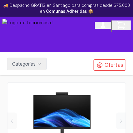
🚚 Despacho GRATIS en Santiago para compras desde $75.000
en
Comunas Adheridas
📦
Categorías
Ofertas