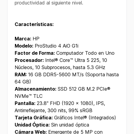
productividad al siguiente nivel.
Características:
Marca:
HP
Modelo:
ProStudio 4 AiO G1i
Factor de Forma:
Computador Todo en Uno
Procesador:
Intel® Core™ Ultra 5 225, 10
Núcleos, 10 Subprocesos, hasta 5.3 GHz
RAM:
16 GB DDR5-5600 MT/s (Soporta hasta
64 GB)
Almacenamiento:
SSD 512 GB M.2 PCIe®
NVMe™ TLC
Pantalla:
23.8'' FHD (1920 x 1080), IPS,
Antirreflejante, 300 nits, 99% sRGB
Tarjeta Gráfica:
Gráficos Intel® (Integrados)
Unidad Óptica:
Sin unidad óptica
Cámara Web:
Emergente de 5 MP con