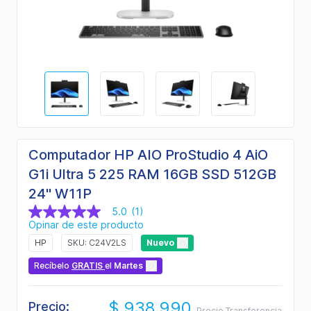
Computador HP AIO ProStudio 4 AiO
G1i Ultra 5 225 RAM 16GB SSD 512GB
24" W11P
5.0
(1)
5.0
Opinar de este producto
de
5
HP
SKU: C24V2LS
Nuevo
estrellas,
valor
Recíbelo
GRATIS
el
Martes
medio
de
valoración.
$ 938.990
Read
Precio:
Precio Transferencia