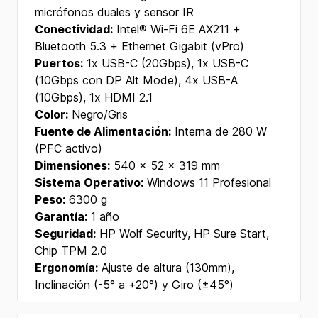
micrófonos duales y sensor IR
Conectividad:
Intel® Wi-Fi 6E AX211 +
Bluetooth 5.3 + Ethernet Gigabit (vPro)
Puertos:
1x USB-C (20Gbps), 1x USB-C
(10Gbps con DP Alt Mode), 4x USB-A
(10Gbps), 1x HDMI 2.1
Color:
Negro/Gris
Fuente de Alimentación:
Interna de 280 W
(PFC activo)
Dimensiones:
540 x 52 x 319 mm
Sistema Operativo:
Windows 11 Profesional
Peso:
6300 g
Garantía:
1 año
Seguridad:
HP Wolf Security, HP Sure Start,
Chip TPM 2.0
Ergonomía:
Ajuste de altura (130mm),
Inclinación (-5° a +20°) y Giro (±45°)