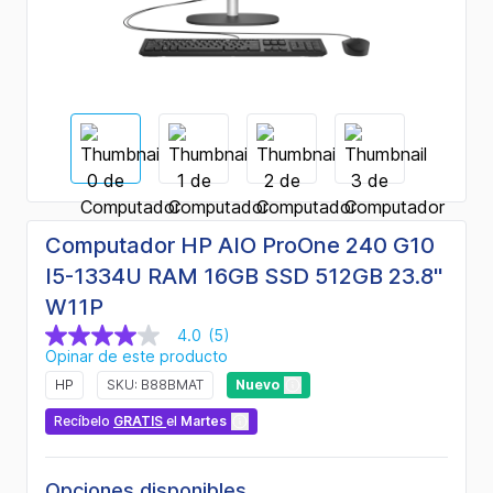
Computador HP AIO ProOne 240 G10
I5-1334U RAM 16GB SSD 512GB 23.8"
W11P
4.0
(5)
4.0
Opinar de este producto
de
5
HP
SKU: B88BMAT
Nuevo
estrellas,
valor
Recíbelo
GRATIS
el
Martes
medio
de
valoración.
Read
Opciones disponibles