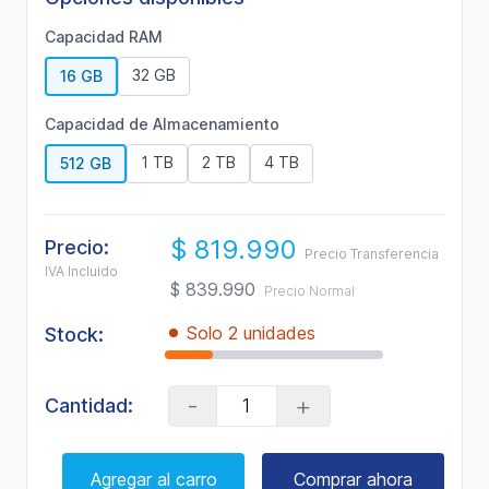
5
Reviews.
Capacidad RAM
Enlace
en
32 GB
16 GB
la
misma
página.
Capacidad de Almacenamiento
1 TB
2 TB
4 TB
512 GB
$ 819.990
Precio:
Precio Transferencia
IVA Incluido
$ 839.990
Precio Normal
Solo 2 unidades
Stock:
-
+
Cantidad:
Agregar al carro
Comprar ahora