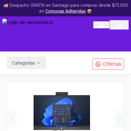
🚚 Despacho GRATIS en Santiago para compras desde $75.000
en
Comunas Adheridas
📦
Categorías
Ofertas