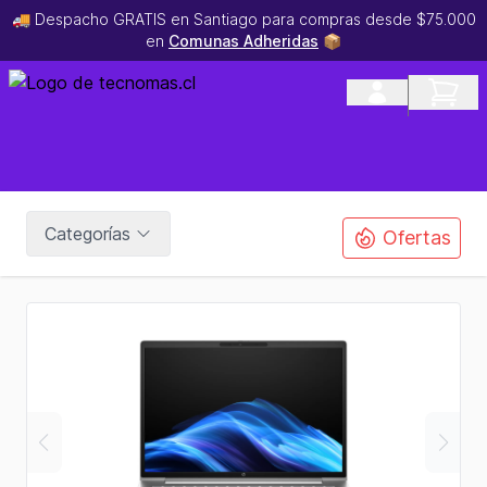
🚚 Despacho GRATIS en Santiago para compras desde $75.000
en
Comunas Adheridas
📦
Categorías
Ofertas