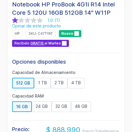
Notebook HP ProBook 4G1i R14 Intel
Core 5 120U 16GB 512GB 14" W11P
1.0
(1)
1.0
Opinar de este producto
de
5
HP
SKU: C47TYAT
Nuevo
estrellas,
valor
Recíbelo
GRATIS
el
Martes
medio
de
valoración.
Read
Opciones disponibles
a
Review.
Capacidad de Almacenamiento
Enlace
en
1 TB
2 TB
4 TB
512 GB
la
misma
página.
Capacidad RAM
24 GB
32 GB
48 GB
16 GB
$ 888.990
Precio:
Precio Transferencia