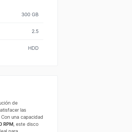
300 GB
2.5
HDD
lución de
tisfacer las
o. Con una capacidad
0 RPM
, este disco
deal para