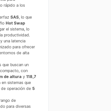
o rápido a los
terfaz
SAS
, lo que
seño
Hot Swap
ar el sistema, lo
la productividad.
y una latencia
mizado para ofrecer
 entornos de alta
s que buscan un
o compacto, con
m de altura
y
118,7
ón en sistemas que
je de operación de
5
 rango de
ado para diversas