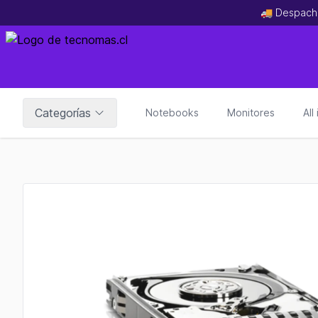
🚚 Despach
Categorías
Notebooks
Monitores
All