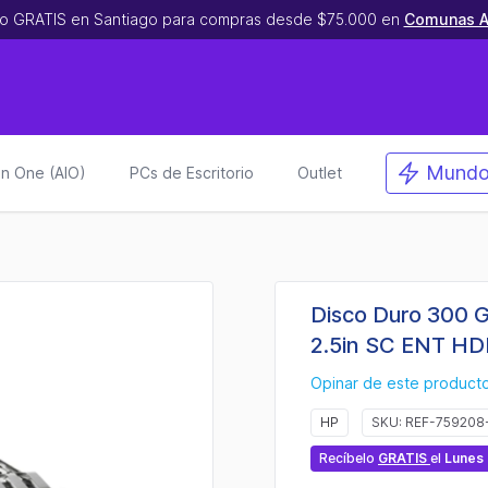
o GRATIS en Santiago para compras desde $75.000 en
Comunas A
Mundo
 in One (AIO)
PCs de Escritorio
Outlet
Disco Duro 300 
2.5in SC ENT HD
Opinar de este product
HP
SKU: REF-759208
Recíbelo
GRATIS
el
Lunes