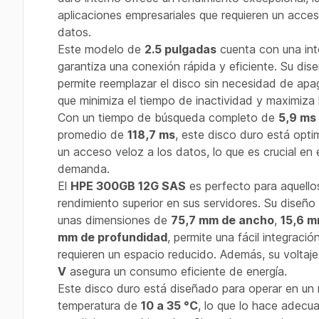
aplicaciones empresariales que requieren un acces
datos.
Este modelo de
2.5 pulgadas
cuenta con una in
garantiza una conexión rápida y eficiente. Su di
permite reemplazar el disco sin necesidad de apag
que minimiza el tiempo de inactividad y maximiza 
Con un tiempo de búsqueda completo de
5,9 ms
promedio de
118,7 ms
, este disco duro está opti
un acceso veloz a los datos, lo que es crucial en
demanda.
El
HPE 300GB 12G SAS
es perfecto para aquello
rendimiento superior en sus servidores. Su diseñ
unas dimensiones de
75,7 mm de ancho
,
15,6 m
mm de profundidad
, permite una fácil integraci
requieren un espacio reducido. Además, su volta
V
asegura un consumo eficiente de energía.
Este disco duro está diseñado para operar en un
temperatura de
10 a 35 °C
, lo que lo hace adecu