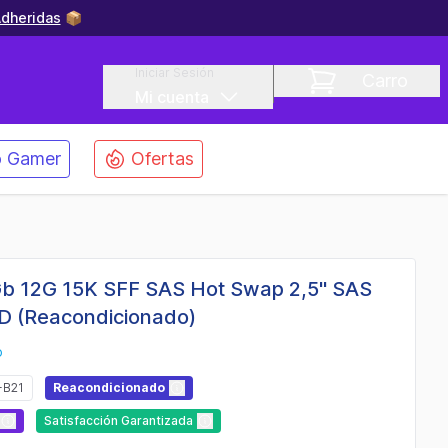
dheridas
📦
Iniciar Sesión
Carro
Mi cuenta
 Gamer
Ofertas
Gb 12G 15K SFF SAS Hot Swap 2,5" SAS
D (Reacondicionado)
o
-B21
Reacondicionado
Satisfacción Garantizada