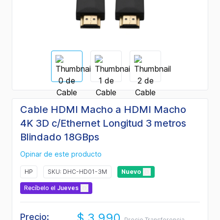
Cable HDMI Macho a HDMI Macho
4K 3D c/Ethernet Longitud 3 metros
Blindado 18GBps
Opinar de este producto
HP
SKU: DHC-HD01-3M
Nuevo
Recíbelo
el
Jueves
$ 3.990
Precio:
Precio Transferencia