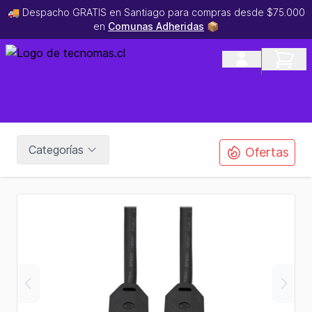
🚚 Despacho GRATIS en Santiago para compras desde $75.000
en
Comunas Adheridas
📦
Categorías
Ofertas